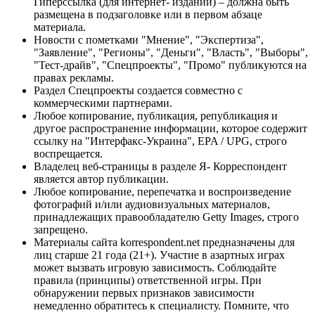
Гиперссылка (для интернет- изданий) – должна быть
размещена в подзаголовке или в первом абзаце
материала.
Новости с пометками "Мнение", "Экспертиза",
"Заявление", "Регионы", "Деньги", "Власть", "Выборы",
"Тест-драйв", "Спецпроекты", "Промо" публикуются на
правах рекламы.
Раздел Спецпроекты создается совместно с
коммерческими партнерами.
Любое копирование, публикация, републикация и
другое распространение информации, которое содержит
ссылку на "Интерфакс-Украина", EPA / UPG, строго
воспрещается.
Владелец веб-страницы в разделе Я- Корреспондент
является автор публикации.
Любое копирование, перепечатка и воспроизведение
фотографий и/или аудиовизуальных материалов,
принадлежащих правообладателю Getty Images, строго
запрещено.
Материалы сайта korrespondent.net предназначены для
лиц старше 21 года (21+). Участие в азартных играх
может вызвать игровую зависимость. Соблюдайте
правила (принципы) ответственной игры. При
обнаружении первых признаков зависимости
немедленно обратитесь к специалисту. Помните, что