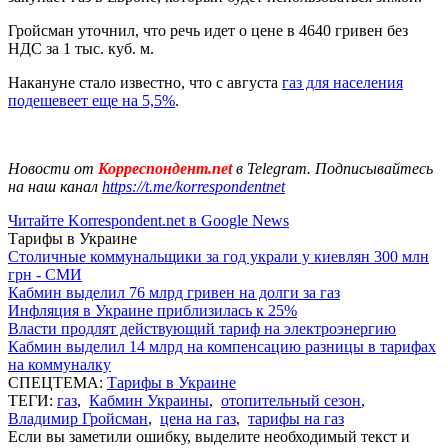
Гройсман уточнил, что речь идет о цене в 4640 гривен без
НДС за 1 тыс. куб. м.
Накануне стало известно, что с августа
газ для населения
подешевеет еще на 5,5%
.
Новости от
Корреспондент.net
в Telegram. Подписывайтесь
на наш канал
https://t.me/korrespondentnet
Читайте Korrespondent.net в Google News
Тарифы в Украине
Столичные коммунальщики за год украли у киевлян 300 млн
грн - СМИ
Кабмин выделил 76 млрд гривен на долги за газ
Инфляция в Украине приблизилась к 25%
Власти продлят действующий тариф на электроэнергию
Кабмин выделил 14 млрд на компенсацию разницы в тарифах
на коммуналку
СПЕЦТЕМА:
Тарифы в Украине
ТЕГИ:
газ
,
Кабмин Украины
,
отопительный сезон
,
Владимир Гройсман
,
цена на газ
,
тарифы на газ
Если вы заметили ошибку, выделите необходимый текст и