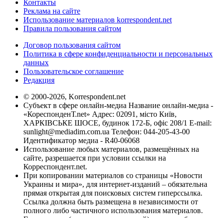
Контакты
Реклама на сайте
Использование материалов korrespondent.net
Правила пользования сайтом
Договор пользования сайтом
Политика в сфере конфиденциальности и персональных
данных
Пользовательское соглашение
Редакция
© 2000-2026, Korrespondent.net
Субъект в сфере онлайн-медиа Название онлайн-медиа -
«КореспонденТ.net» Адрес: 02091, місто Київ,
ХАРКІВСЬКЕ ШОСЕ, будинок 172-Б, офіс 208/1 E-mail:
sunlight@mediadim.com.ua
Телефон: 044-205-43-00
Идентификатор медиа - R40-06068
Использование любых материалов, размещённых на
сайте, разрешается при условии ссылки на
Корреспондент.net.
При копировании материалов со страницы «Новости
Украины и мира», для интернет-изданий – обязательна
прямая открытая для поисковых систем гиперссылка.
Ссылка должна быть размещена в независимости от
полного либо частичного использования материалов.