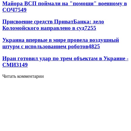
Майора ВСП поймали на "помощи" военному в
СОЧ
7549
Присвоение средств ПриватБанка: дело
Коломойского направлено в суд
7255
Украина впервые в мире провела воздушный
штурм с использованием роботов
4825
Иран готовил удар по трем объектам в Украине -
СМИ
3149
Читать комментарии