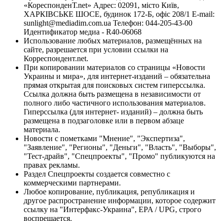
«КореспонденТ.net» Адрес: 02091, місто Київ,
ХАРКІВСЬКЕ ШОСЕ, будинок 172-Б, офіс 208/1 E-mail:
sunlight@mediadim.com.ua
Телефон: 044-205-43-00
Идентификатор медиа - R40-06068
Использование любых материалов, размещённых на
сайте, разрешается при условии ссылки на
Корреспондент.net.
При копировании материалов со страницы «Новости
Украины и мира», для интернет-изданий – обязательна
прямая открытая для поисковых систем гиперссылка.
Ссылка должна быть размещена в независимости от
полного либо частичного использования материалов.
Гиперссылка (для интернет- изданий) – должна быть
размещена в подзаголовке или в первом абзаце
материала.
Новости с пометками "Мнение", "Экспертиза",
"Заявление", "Регионы", "Деньги", "Власть", "Выборы",
"Тест-драйв", "Спецпроекты", "Промо" публикуются на
правах рекламы.
Раздел Спецпроекты создается совместно с
коммерческими партнерами.
Любое копирование, публикация, републикация и
другое распространение информации, которое содержит
ссылку на "Интерфакс-Украина", EPA / UPG, строго
воспрещается.