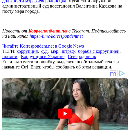
должности мэра Северодонецка
. Луганский окружной
административный суд восстановил Валентина Казакова на
посту мэра города.
Новости от
Корреспондент.net
в Telegram. Подписывайтесь
на наш канал
https://t.me/korrespondentnet
Читайте Korrespondent.net в Google News
ТЕГИ:
коррупция
,
суд
,
мэр
,
штраф
,
борьба с коррупцией
,
премии
,
Коррупция в Украине
,
Северодонецк
Если вы заметили ошибку, выделите необходимый текст и
нажмите Ctrl+Enter, чтобы сообщить об этом редакции.