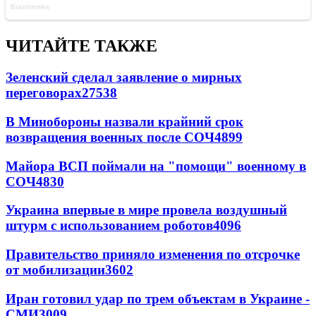
ЧИТАЙТЕ ТАКЖЕ
Зеленский сделал заявление о мирных
переговорах
27538
В Минобороны назвали крайний срок
возвращения военных после СОЧ
4899
Майора ВСП поймали на "помощи" военному в
СОЧ
4830
Украина впервые в мире провела воздушный
штурм с использованием роботов
4096
Правительство приняло изменения по отсрочке
от мобилизации
3602
Иран готовил удар по трем объектам в Украине -
СМИ
3009