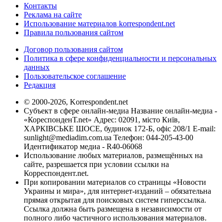
Контакты
Реклама на сайте
Использование материалов korrespondent.net
Правила пользования сайтом
Договор пользования сайтом
Политика в сфере конфиденциальности и персональных
данных
Пользовательское соглашение
Редакция
© 2000-2026, Korrespondent.net
Субъект в сфере онлайн-медиа Название онлайн-медиа -
«КореспонденТ.net» Адрес: 02091, місто Київ,
ХАРКІВСЬКЕ ШОСЕ, будинок 172-Б, офіс 208/1 E-mail:
sunlight@mediadim.com.ua
Телефон: 044-205-43-00
Идентификатор медиа - R40-06068
Использование любых материалов, размещённых на
сайте, разрешается при условии ссылки на
Корреспондент.net.
При копировании материалов со страницы «Новости
Украины и мира», для интернет-изданий – обязательна
прямая открытая для поисковых систем гиперссылка.
Ссылка должна быть размещена в независимости от
полного либо частичного использования материалов.