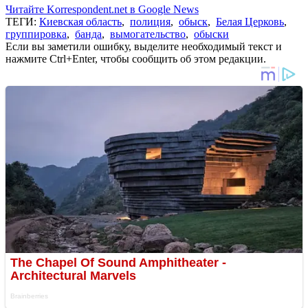
Читайте Korrespondent.net в Google News
ТЕГИ:
Киевская область
,
полиция
,
обыск
,
Белая Церковь
,
группировка
,
банда
,
вымогательство
,
обыски
Если вы заметили ошибку, выделите необходимый текст и
нажмите Ctrl+Enter, чтобы сообщить об этом редакции.