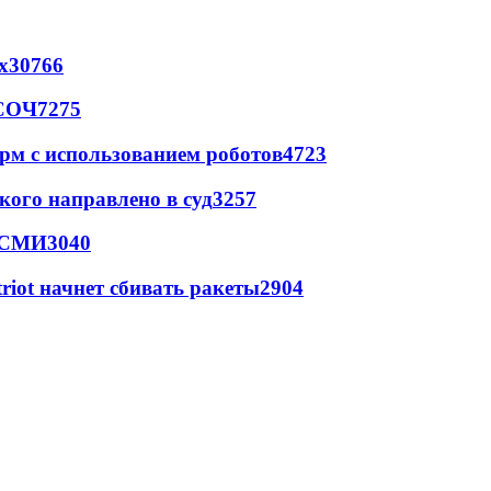
х
30766
 СОЧ
7275
рм с использованием роботов
4723
кого направлено в суд
3257
- СМИ
3040
triot начнет сбивать ракеты
2904