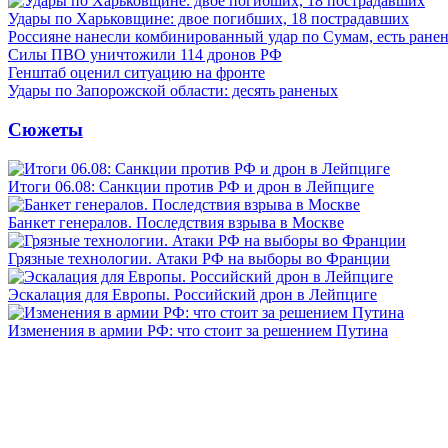
Удары по Харьковщине: двое погибших, 18 пострадавших
Россияне нанесли комбинированный удар по Сумам, есть ране
Силы ПВО уничтожили 114 дронов РФ
Генштаб оценил ситуацию на фронте
Удары по Запорожской области: десять раненых
Сюжеты
Итоги 06.08: Санкции против РФ и дрон в Лейпциге
Банкет генералов. Последствия взрыва в Москве
Грязные технологии. Атаки РФ на выборы во Франции
Эскалация для Европы. Российский дрон в Лейпциге
Изменения в армии РФ: что стоит за решением Путина