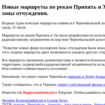
Новые маршруты по рекам Припять и У
зоны отчуждения.
Водные туристические маршруты появятся в Чернобыльской зо
среду, 31 июля.
Маршруты по рекам Припять и Уж были разработаны во исполн
радиоактивному загрязнению вследствие Чернобыльской катас
"Развитие новых форм посещения Зоны отчуждения были иниции
того, водные маршруты дают возможность увидеть другую сторо
Все маршруты проверены дозиметристами и являются безопасн
территории, подвергшейся радиоактивной загрязненности всле
безусловного (обязательного) отселения".
Напомним, что ранее сериал Чернобыль
привлек в Литву больш
Также сообщалось, что в Украине
снимут собственный фильм 
Новости от
Корреспондент.net
в Telegram. Подписывайтесь н
Читайте Korrespondent.net в Google News
ТЕГИ:
туризм
,
Чернобыль
,
туристы
,
зона отчуждения
,
Черно