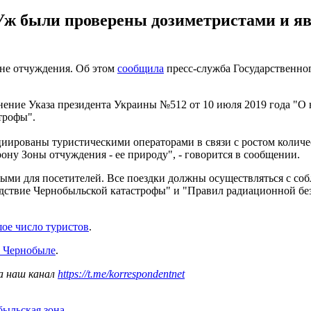
ж были проверены дозиметристами и яв
не отчуждения. Об этом
сообщила
пресс-служба Государственно
ение Указа президента Украины №512 от 10 июля 2019 года "О 
трофы".
рованы туристическими операторами в связи с ростом количест
ну Зоны отчуждения - ее природу", - говорится в сообщении.
ыми для посетителей. Все поездки должны осуществляться с с
дствие Чернобыльской катастрофы" и "Правил радиационной без
ое число туристов
.
о Чернобыле
.
а наш канал
https://t.me/korrespondentnet
быльская зона