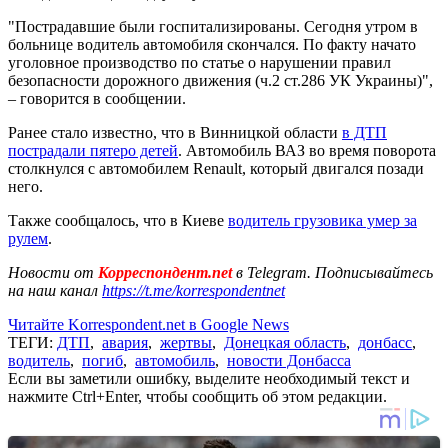
"Пострадавшие были госпитализированы. Сегодня утром в
больнице водитель автомобиля скончался. По факту начато
уголовное производство по статье о нарушении правил
безопасности дорожного движения (ч.2 ст.286 УК Украины)",
– говорится в сообщении.
Ранее стало известно, что в Винницкой области
в ДТП
пострадали пятеро детей
. Автомобиль ВАЗ во время поворота
столкнулся с автомобилем Renault, который двигался позади
него.
Также сообщалось, что в Киеве
водитель грузовика умер за
рулем
.
Новости от
Корреспондент.net
в Telegram. Подписывайтесь
на наш канал
https://t.me/korrespondentnet
Читайте Korrespondent.net в Google News
ТЕГИ:
ДТП
,
авария
,
жертвы
,
Донецкая область
,
донбасс
,
водитель
,
погиб
,
автомобиль
,
новости Донбасса
Если вы заметили ошибку, выделите необходимый текст и
нажмите Ctrl+Enter, чтобы сообщить об этом редакции.