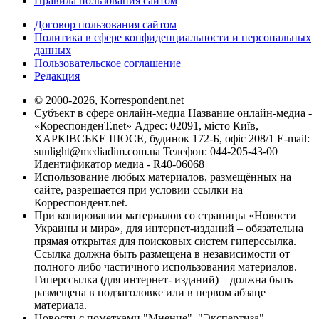
Правила пользования сайтом
Договор пользования сайтом
Политика в сфере конфиденциальности и персональных
данных
Пользовательское соглашение
Редакция
© 2000-2026, Korrespondent.net
Субъект в сфере онлайн-медиа Название онлайн-медиа -
«КореспонденТ.net» Адрес: 02091, місто Київ,
ХАРКІВСЬКЕ ШОСЕ, будинок 172-Б, офіс 208/1 E-mail:
sunlight@mediadim.com.ua
Телефон: 044-205-43-00
Идентификатор медиа - R40-06068
Использование любых материалов, размещённых на
сайте, разрешается при условии ссылки на
Корреспондент.net.
При копировании материалов со страницы «Новости
Украины и мира», для интернет-изданий – обязательна
прямая открытая для поисковых систем гиперссылка.
Ссылка должна быть размещена в независимости от
полного либо частичного использования материалов.
Гиперссылка (для интернет- изданий) – должна быть
размещена в подзаголовке или в первом абзаце
материала.
Новости с пометками "Мнение", "Экспертиза",