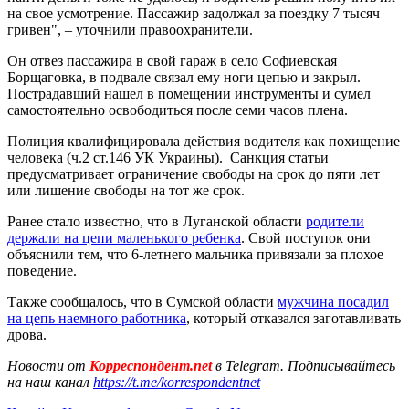
на свое усмотрение. Пассажир задолжал за поездку 7 тысяч
гривен", – уточнили правоохранители.
Он отвез пассажира в свой гараж в село Софиевская
Борщаговка, в подвале связал ему ноги цепью и закрыл.
Пострадавший нашел в помещении инструменты и сумел
самостоятельно освободиться после семи часов плена.
Полиция квалифицировала действия водителя как похищение
человека (ч.2 ст.146 УК Украины). Санкция статьи
предусматривает ограничение свободы на срок до пяти лет
или лишение свободы на тот же срок.
Ранее стало известно, что в Луганской области
родители
держали на цепи маленького ребенка
. Свой поступок они
объяснили тем, что 6-летнего мальчика привязали за плохое
поведение.
Также сообщалось, что в Сумской области
мужчина посадил
на цепь наемного работника
, который отказался заготавливать
дрова.
Новости от
Корреспондент.net
в Telegram. Подписывайтесь
на наш канал
https://t.me/korrespondentnet