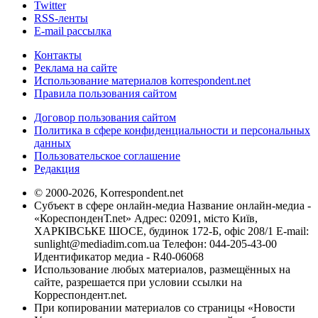
Twitter
RSS-ленты
E-mail рассылка
Контакты
Реклама на сайте
Использование материалов korrespondent.net
Правила пользования сайтом
Договор пользования сайтом
Политика в сфере конфиденциальности и персональных
данных
Пользовательское соглашение
Редакция
© 2000-2026, Korrespondent.net
Субъект в сфере онлайн-медиа Название онлайн-медиа -
«КореспонденТ.net» Адрес: 02091, місто Київ,
ХАРКІВСЬКЕ ШОСЕ, будинок 172-Б, офіс 208/1 E-mail:
sunlight@mediadim.com.ua
Телефон: 044-205-43-00
Идентификатор медиа - R40-06068
Использование любых материалов, размещённых на
сайте, разрешается при условии ссылки на
Корреспондент.net.
При копировании материалов со страницы «Новости