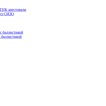
 ТЦК арестовали
 из СИЗО
с баллистикой