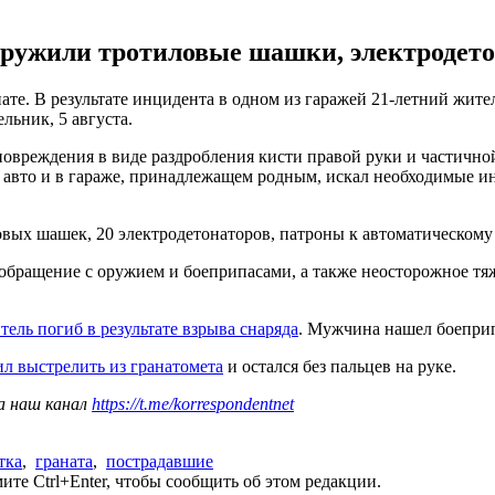
аружили тротиловые шашки, электродет
ате. В результате инцидента в одном из гаражей 21-летний жи
ьник, 5 августа.
вреждения в виде раздробления кисти правой руки и частичной
авто и в гараже, принадлежащем родным, искал необходимые инс
овых шашек, 20 электродетонаторов, патроны к автоматическом
обращение с оружием и боеприпасами, а также неосторожное тяж
ель погиб в результате взрыва снаряда
. Мужчина нашел боеприпа
л выстрелить из гранатомета
и остался без пальцев на руке.
а наш канал
https://t.me/korrespondentnet
тка
,
граната
,
пострадавшие
те Ctrl+Enter, чтобы сообщить об этом редакции.