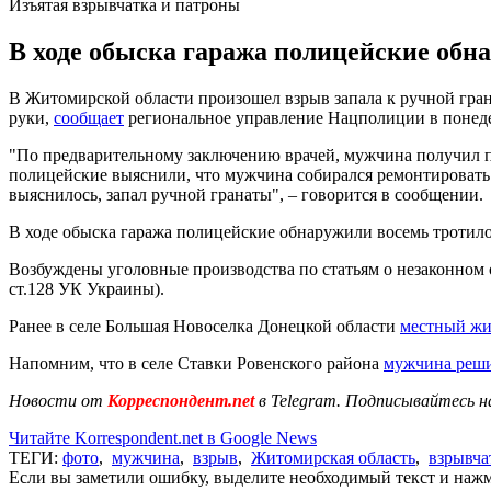
Изъятая взрывчатка и патроны
В ходе обыска гаража полицейские обн
В Житомирской области произошел взрыв запала к ручной гран
руки,
сообщает
региональное управление Нацполиции в понедел
"По предварительному заключению врачей, мужчина получил по
полицейские выяснили, что мужчина собирался ремонтировать 
выяснилось, запал ручной гранаты", – говорится в сообщении.
В ходе обыска гаража полицейские обнаружили восемь тротил
Возбуждены уголовные производства по статьям о незаконном 
ст.128 УК Украины).
Ранее в селе Большая Новоселка Донецкой области
местный жит
Напомним, что в селе Ставки Ровенского района
мужчина реши
Новости от
Корреспондент.net
в Telegram. Подписывайтесь н
Читайте Korrespondent.net в Google News
ТЕГИ:
фото
,
мужчина
,
взрыв
,
Житомирская область
,
взрывча
Если вы заметили ошибку, выделите необходимый текст и нажми