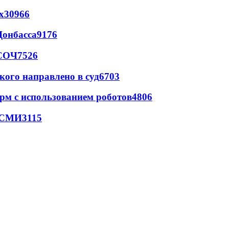
х
30966
Донбасса
9176
 СОЧ
7526
кого направлено в суд
6703
рм с использованием роботов
4806
- СМИ
3115