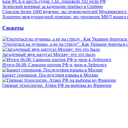
База ФСБ и шесть судов: СБС поразили 102 цели РФ
Зеленский впервые за каденцию прибыл в Сербию
Списали более 1000 мужчин: экс-руководителей Мукачевского
Хищение международной помощи: экс-чиновник МИД вышел
Сюжеты
"Охотиться на лучника, а не на стрелу". Как Украине бороться 
Загадочный звук напугал Москву: что это было
Итоги 06.08: Санкции против РФ и дрон в Лейпциге
Банкет генералов. Последствия взрыва в Москве
Грязные технологии. Атаки РФ на выборы во Франции