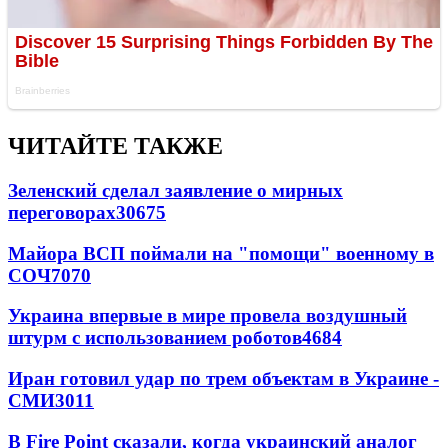
ЧИТАЙТЕ ТАКЖЕ
Зеленский сделал заявление о мирных
переговорах
30675
Майора ВСП поймали на "помощи" военному в
СОЧ
7070
Украина впервые в мире провела воздушный
штурм с использованием роботов
4684
Иран готовил удар по трем объектам в Украине -
СМИ
3011
В Fire Point сказали, когда украинский аналог