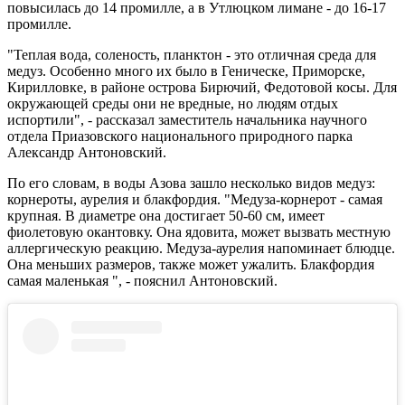
повысилась до 14 промилле, а в Утлюцком лимане - до 16-17
промилле.
"Теплая вода, соленость, планктон - это отличная среда для
медуз. Особенно много их было в Геническе, Приморске,
Кирилловке, в районе острова Бирючий, Федотовой косы. Для
окружающей среды они не вредные, но людям отдых
испортили", - рассказал заместитель начальника научного
отдела Приазовского национального природного парка
Александр Антоновский.
По его словам, в воды Азова зашло несколько видов медуз:
корнероты, аурелия и блакфордия. "Медуза-корнерот - самая
крупная. В диаметре она достигает 50-60 см, имеет
фиолетовую окантовку. Она ядовита, может вызвать местную
аллергическую реакцию. Медуза-аурелия напоминает блюдце.
Она меньших размеров, также может ужалить. Блакфордия
самая маленькая ", - пояснил Антоновский.