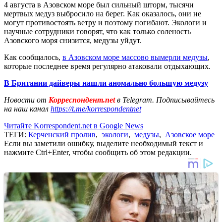
4 августа в Азовском море был сильный шторм, тысячи
мертвых медуз выбросило на берег. Как оказалось, они не
могут противостоять ветру и поэтому погибают. Экологи и
научные сотрудники говорят, что как только соленость
Азовского моря снизится, медузы уйдут.
Как сообщалось,
в Азовском море массово вымерли медузы
,
которые последнее время регулярно атаковали отдыхающих.
В Британии дайверы нашли аномально большую медузу
Новости от
Корреспондент.net
в Telegram. Подписывайтесь
на наш канал
https://t.me/korrespondentnet
Читайте Korrespondent.net в Google News
ТЕГИ:
Керченский пролив
,
экологи
,
медузы
,
Азовское море
Если вы заметили ошибку, выделите необходимый текст и
нажмите Ctrl+Enter, чтобы сообщить об этом редакции.