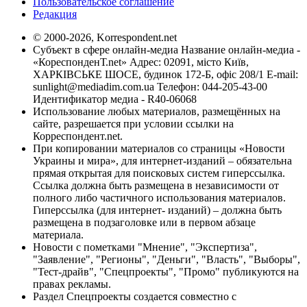
Пользовательское соглашение
Редакция
© 2000-2026, Korrespondent.net
Субъект в сфере онлайн-медиа Название онлайн-медиа -
«КореспонденТ.net» Адрес: 02091, місто Київ,
ХАРКІВСЬКЕ ШОСЕ, будинок 172-Б, офіс 208/1 E-mail:
sunlight@mediadim.com.ua
Телефон: 044-205-43-00
Идентификатор медиа - R40-06068
Использование любых материалов, размещённых на
сайте, разрешается при условии ссылки на
Корреспондент.net.
При копировании материалов со страницы «Новости
Украины и мира», для интернет-изданий – обязательна
прямая открытая для поисковых систем гиперссылка.
Ссылка должна быть размещена в независимости от
полного либо частичного использования материалов.
Гиперссылка (для интернет- изданий) – должна быть
размещена в подзаголовке или в первом абзаце
материала.
Новости с пометками "Мнение", "Экспертиза",
"Заявление", "Регионы", "Деньги", "Власть", "Выборы",
"Тест-драйв", "Спецпроекты", "Промо" публикуются на
правах рекламы.
Раздел Спецпроекты создается совместно с