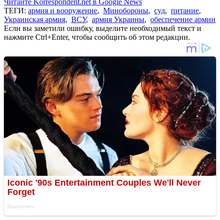
Читайте Korrespondent.net в Google News
ТЕГИ:
армия и вооружение
,
Минобороны
,
суд
,
питание
,
Украинская армия
,
ВСУ
,
армия Украины
,
обеспечение армии
Если вы заметили ошибку, выделите необходимый текст и
нажмите Ctrl+Enter, чтобы сообщить об этом редакции.