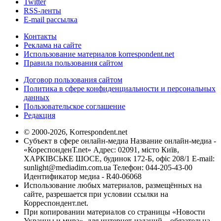
Twitter
RSS-ленты
E-mail рассылка
Контакты
Реклама на сайте
Использование материалов korrespondent.net
Правила пользования сайтом
Договор пользования сайтом
Политика в сфере конфиденциальности и персональных
данных
Пользовательское соглашение
Редакция
© 2000-2026, Korrespondent.net
Субъект в сфере онлайн-медиа Название онлайн-медиа -
«КореспонденТ.net» Адрес: 02091, місто Київ,
ХАРКІВСЬКЕ ШОСЕ, будинок 172-Б, офіс 208/1 E-mail:
sunlight@mediadim.com.ua
Телефон: 044-205-43-00
Идентификатор медиа - R40-06068
Использование любых материалов, размещённых на
сайте, разрешается при условии ссылки на
Корреспондент.net.
При копировании материалов со страницы «Новости
Украины и мира», для интернет-изданий – обязательна