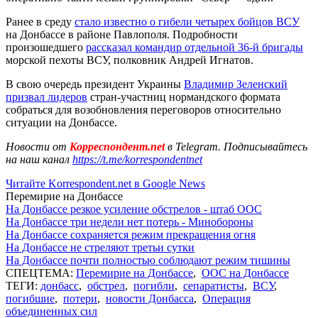
Ранее в среду
стало известно о гибели четырех бойцов ВСУ
на Донбассе в районе Павлополя. Подробности
произошедшего
рассказал командир отдельной 36-й бригады
морской пехоты ВСУ, полковник Андрей Игнатов.
В свою очередь президент Украины
Владимир Зеленский
призвал лидеров
стран-участниц нормандского формата
собраться для возобновления переговоров относительно
ситуации на Донбассе.
Новости от
Корреспондент.net
в Telegram. Подписывайтесь
на наш канал
https://t.me/korrespondentnet
Читайте Korrespondent.net в Google News
Перемирие на Донбассе
На Донбассе резкое усиление обстрелов - штаб ООС
На Донбассе три недели нет потерь - Минобороны
На Донбассе сохраняется режим прекращения огня
На Донбассе не стреляют третьи сутки
На Донбассе почти полностью соблюдают режим тишины
СПЕЦТЕМА:
Перемирие на Донбассе
,
ООС на Донбассе
ТЕГИ:
донбасс
,
обстрел
,
погибли
,
сепаратисты
,
ВСУ
,
погибшие
,
потери
,
новости Донбасса
,
Операция
объединенных сил