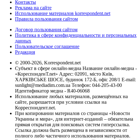
Контакты
Реклама на сайте
Использование материалов korrespondent.net
Правила пользования сайтом
Договор пользования сайтом
Политика в сфере конфиденциальности и персональных
данных
Пользовательское соглашение
Редакция
© 2000-2026, Korrespondent.net
Субъект в сфере онлайн-медиа Название онлайн-медиа -
«КореспонденТ.net» Адрес: 02091, місто Київ,
ХАРКІВСЬКЕ ШОСЕ, будинок 172-Б, офіс 208/1 E-mail:
sunlight@mediadim.com.ua
Телефон: 044-205-43-00
Идентификатор медиа - R40-06068
Использование любых материалов, размещённых на
сайте, разрешается при условии ссылки на
Корреспондент.net.
При копировании материалов со страницы «Новости
Украины и мира», для интернет-изданий – обязательна
прямая открытая для поисковых систем гиперссылка.
Ссылка должна быть размещена в независимости от
полного либо частичного использования материалов.