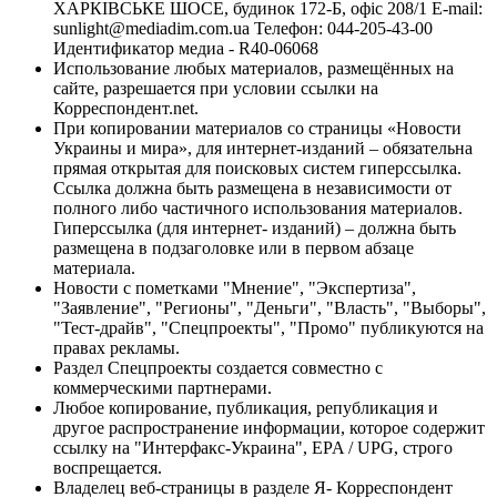
ХАРКІВСЬКЕ ШОСЕ, будинок 172-Б, офіс 208/1 E-mail:
sunlight@mediadim.com.ua
Телефон: 044-205-43-00
Идентификатор медиа - R40-06068
Использование любых материалов, размещённых на
сайте, разрешается при условии ссылки на
Корреспондент.net.
При копировании материалов со страницы «Новости
Украины и мира», для интернет-изданий – обязательна
прямая открытая для поисковых систем гиперссылка.
Ссылка должна быть размещена в независимости от
полного либо частичного использования материалов.
Гиперссылка (для интернет- изданий) – должна быть
размещена в подзаголовке или в первом абзаце
материала.
Новости с пометками "Мнение", "Экспертиза",
"Заявление", "Регионы", "Деньги", "Власть", "Выборы",
"Тест-драйв", "Спецпроекты", "Промо" публикуются на
правах рекламы.
Раздел Спецпроекты создается совместно с
коммерческими партнерами.
Любое копирование, публикация, републикация и
другое распространение информации, которое содержит
ссылку на "Интерфакс-Украина", EPA / UPG, строго
воспрещается.
Владелец веб-страницы в разделе Я- Корреспондент