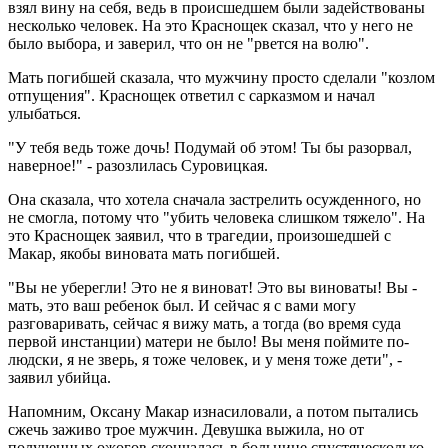
взял вину на себя, ведь в происшедшем были задействованы
несколько человек. На это Краснощек сказал, что у него не
было выбора, и заверил, что он не "рвется на волю".
Мать погибшей сказала, что мужчину просто сделали "козлом
отпущения". Краснощек ответил с сарказмом и начал
улыбаться.
"У тебя ведь тоже дочь! Подумай об этом! Ты бы разорвал,
наверное!" - разозлилась Суровицкая.
Она сказала, что хотела сначала застрелить осужденного, но
не смогла, потому что "убить человека слишком тяжело". На
это Краснощек заявил, что в трагедии, произошедшей с
Макар, якобы виновата мать погибшей.
"Вы не уберегли! Это не я виноват! Это вы виноваты! Вы -
мать, это ваш ребенок был. И сейчас я с вами могу
разговаривать, сейчас я вижу мать, а тогда (во время суда
первой инстанции) матери не было! Вы меня поймите по-
людски, я не зверь, я тоже человек, и у меня тоже дети", -
заявил убийца.
Напомним, Оксану Макар изнасиловали, а потом пытались
сжечь заживо трое мужчин. Девушка выжила, но от
полученных ожогов скончалась в больнице спустянесколько