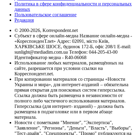
Политика в сфере конфиденциальности и персональных
данных
Пользовательское соглашение
Редакция
© 2000-2026, Korrespondent.net
Субъект в сфере онлайн-медиа Название онлайн-медиа -
«КореспонденТ.net» Адрес: 02091, місто Київ,
ХАРКІВСЬКЕ ШОСЕ, будинок 172-Б, офіс 208/1 E-mail:
sunlight@mediadim.com.ua
Телефон: 044-205-43-00
Идентификатор медиа - R40-06068
Использование любых материалов, размещённых на
сайте, разрешается при условии ссылки на
Корреспондент.net.
При копировании материалов со страницы «Новости
Украины и мира», для интернет-изданий – обязательна
прямая открытая для поисковых систем гиперссылка.
Ссылка должна быть размещена в независимости от
полного либо частичного использования материалов.
Гиперссылка (для интернет- изданий) – должна быть
размещена в подзаголовке или в первом абзаце
материала.
Новости с пометками "Мнение", "Экспертиза",
"Заявление", "Регионы", "Деньги", "Власть", "Выборы",
"Тест-драйв", "Спецпроекты", "Промо" публикуются на