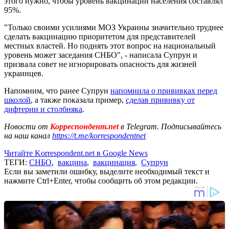
этого нужно, чтобы уровень вакцинации населения составлял
95%.
"Только своими усилиями МОЗ Украины значительно труднее
сделать вакцинацию приоритетом для представителей
местных властей. Но поднять этот вопрос на национальный
уровень может заседания СНБО", - написала Супрун и
призвала совет не игнорировать опасность для жизней
украинцев.
Напомним, что ранее Супрун
напомнила о прививках перед
школой
, а также показала пример,
сделав прививку от
дифтерии и столбняка
.
Новости от
Корреспондент.net
в Telegram. Подписывайтесь
на наш канал
https://t.me/korrespondentnet
Читайте Korrespondent.net в Google News
ТЕГИ:
СНБО
,
вакцина
,
вакцинация
,
Супрун
Если вы заметили ошибку, выделите необходимый текст и
нажмите Ctrl+Enter, чтобы сообщить об этом редакции.