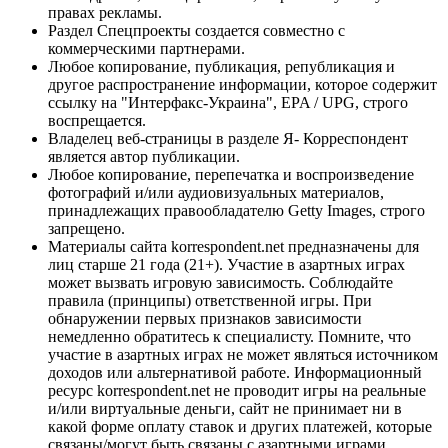
правах рекламы.
Раздел Спецпроекты создается совместно с
коммерческими партнерами.
Любое копирование, публикация, републикация и
другое распространение информации, которое содержит
ссылку на "Интерфакс-Украина", EPA / UPG, строго
воспрещается.
Владелец веб-страницы в разделе Я- Корреспондент
является автор публикации.
Любое копирование, перепечатка и воспроизведение
фотографий и/или аудиовизуальных материалов,
принадлежащих правообладателю Getty Images, строго
запрещено.
Материалы сайта korrespondent.net предназначены для
лиц старше 21 года (21+). Участие в азартных играх
может вызвать игровую зависимость. Соблюдайте
правила (принципы) ответственной игры. При
обнаружении первых признаков зависимости
немедленно обратитесь к специалисту. Помните, что
участие в азартных играх не может являться источником
доходов или альтернативой работе. Информационный
ресурс korrespondent.net не проводит игры на реальные
и/или виртуальные деньги, сайт не принимает ни в
какой форме оплату ставок и других платежей, которые
связаны/могут быть связаны с азартными играми,