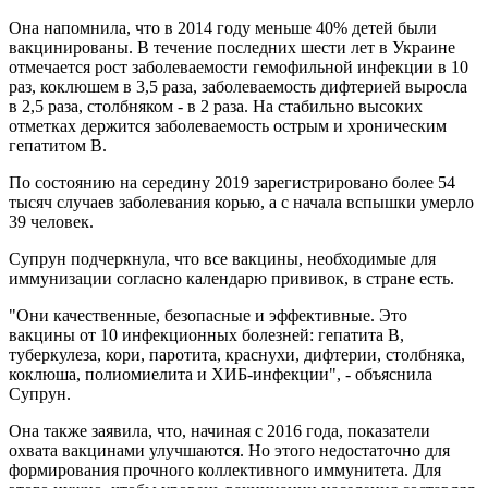
Она напомнила, что в 2014 году меньше 40% детей были
вакцинированы. В течение последних шести лет в Украине
отмечается рост заболеваемости гемофильной инфекции в 10
раз, коклюшем в 3,5 раза, заболеваемость дифтерией выросла
в 2,5 раза, столбняком - в 2 раза. На стабильно высоких
отметках держится заболеваемость острым и хроническим
гепатитом В.
По состоянию на середину 2019 зарегистрировано более 54
тысяч случаев заболевания корью, а с начала вспышки умерло
39 человек.
Супрун подчеркнула, что все вакцины, необходимые для
иммунизации согласно календарю прививок, в стране есть.
"Они качественные, безопасные и эффективные. Это
вакцины от 10 инфекционных болезней: гепатита В,
туберкулеза, кори, паротита, краснухи, дифтерии, столбняка,
коклюша, полиомиелита и ХИБ-инфекции", - объяснила
Супрун.
Она также заявила, что, начиная с 2016 года, показатели
охвата вакцинами улучшаются. Но этого недостаточно для
формирования прочного коллективного иммунитета. Для