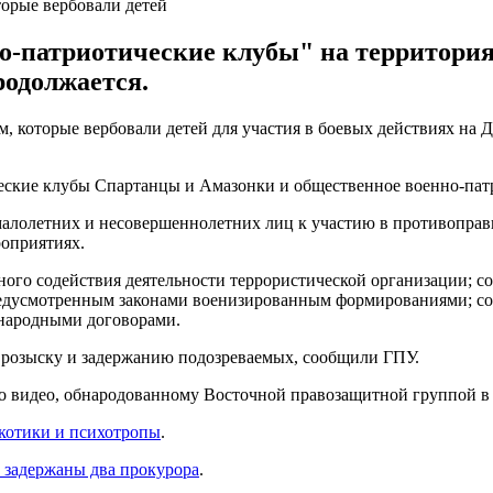
торые вербовали детей
о-патриотические клубы" на территори
родолжается.
, которые вербовали детей для участия в боевых действиях на 
еские клубы Спартанцы и Амазонки и общественное военно-пат
 малолетних и несовершеннолетних лиц к участию в противопра
оприятиях.
го содействия деятельности террористической организации; с
предусмотренным законами военизированным формированиями; с
народными договорами.
 розыску и задержанию подозреваемых, сообщили ГПУ.
о видео, обнародованному Восточной правозащитной группой в 
ркотики и психотропы
.
в задержаны два прокурора
.