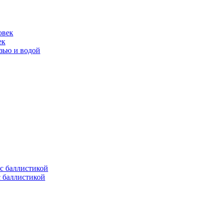
ек
язью и водой
с баллистикой