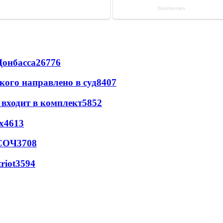
Донбасса
26776
кого направлено в суд
8407
 входит в комплект
5852
х
4613
 СОЧ
3708
riot
3594