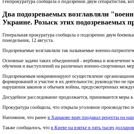
Генпрокуратура сообщила о подозрении двум сепаратистам, ко
Два подозреваемых возглавляли "военн
Украине. Розыск этих подозреваемых п
Генеральная прокуратура сообщила о подозрении двум боевикам
понедельник, 12 августа.
Подозреваемые возглавляли так называемые военно-патриотич
Основные задачи таких объединений - вербовка и вовлечение
обучения и выступлений на различных военно-спортивных мер
Подозреваемым инкриминируют осуществление организационно
формирований и участие в их деятельности; руководство не 
нарушения законов и обычаев войны, предусмотренных между
Досудебное расследование продолжается, принимаются меры к
Прокуратура сообщила, что открыла уголовное производство п
Напомним, что ранее
в Харькове врач продавал рецепты на на
Также сообщалось, что
в Киеве на взятке в пять тысяч долларо