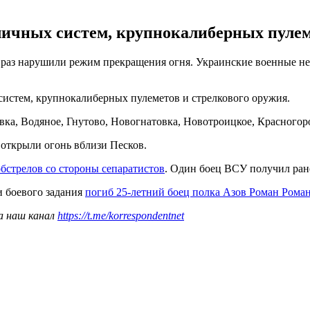
зличных систем, крупнокалиберных пулем
13 раз нарушили режим прекращения огня. Украинские военные н
 систем, крупнокалиберных пулеметов и стрелкового оружия.
ка, Водяное, Гнутово, Новогнатовка, Новотроицкое, Красногор
 открыли огонь вблизи Песков.
бстрелов со стороны сепаратистов
. Один боец ВСУ получил ран
и боевого задания
погиб 25-летний боец полка Азов Роман Рома
а наш канал
https://t.me/korrespondentnet