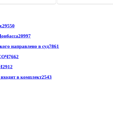
х
29550
Донбасса
20997
кого направлено в суд
7861
 СОЧ
7662
И
2912
 входит в комплект
2543