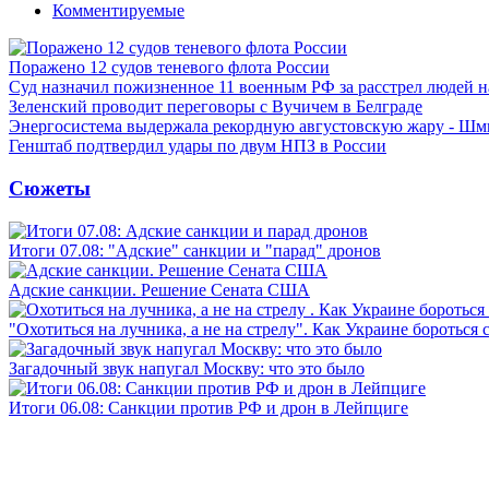
Комментируемые
Поражено 12 судов теневого флота России
Суд назначил пожизненное 11 военным РФ за расстрел людей 
Зеленский проводит переговоры с Вучичем в Белграде
Энергосистема выдержала рекордную августовскую жару - Шм
Генштаб подтвердил удары по двум НПЗ в России
Сюжеты
Итоги 07.08: "Адские" санкции и "парад" дронов
Адские санкции. Решение Сената США
"Охотиться на лучника, а не на стрелу". Как Украине бороться 
Загадочный звук напугал Москву: что это было
Итоги 06.08: Санкции против РФ и дрон в Лейпциге