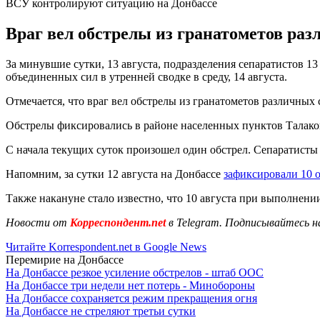
ВСУ контролируют ситуацию на Донбассе
Враг вел обстрелы из гранатометов ра
За минувшие сутки, 13 августа, подразделения сепаратистов 
объединенных сил в утренней сводке в среду, 14 августа.
Отмечается, что враг вел обстрелы из гранатометов различных
Обстрелы фиксировались в районе населенных пунктов Талаков
С начала текущих суток произошел один обстрел. Сепаратисты
Напомним, за сутки 12 августа на Донбассе
зафиксировали 10 о
Также накануне стало известно, что 10 августа при выполнени
Новости от
Корреспондент.net
в Telegram. Подписывайтесь н
Читайте Korrespondent.net в Google News
Перемирие на Донбассе
На Донбассе резкое усиление обстрелов - штаб ООС
На Донбассе три недели нет потерь - Минобороны
На Донбассе сохраняется режим прекращения огня
На Донбассе не стреляют третьи сутки