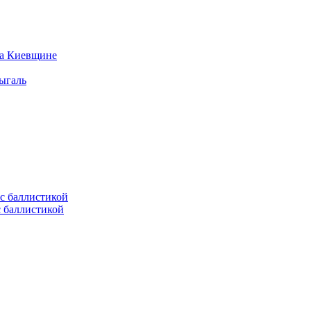
на Киевщине
ыгаль
с баллистикой