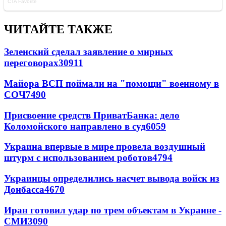
ЧИТАЙТЕ ТАКЖЕ
Зеленский сделал заявление о мирных
переговорах
30911
Майора ВСП поймали на "помощи" военному в
СОЧ
7490
Присвоение средств ПриватБанка: дело
Коломойского направлено в суд
6059
Украина впервые в мире провела воздушный
штурм с использованием роботов
4794
Украинцы определились насчет вывода войск из
Донбасса
4670
Иран готовил удар по трем объектам в Украине -
СМИ
3090