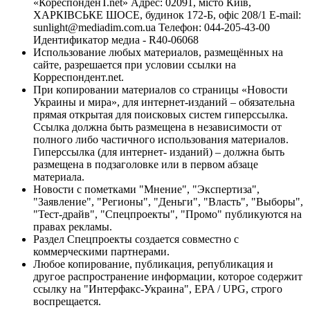
«КореспонденТ.net» Адрес: 02091, місто Київ,
ХАРКІВСЬКЕ ШОСЕ, будинок 172-Б, офіс 208/1 E-mail:
sunlight@mediadim.com.ua
Телефон: 044-205-43-00
Идентификатор медиа - R40-06068
Использование любых материалов, размещённых на
сайте, разрешается при условии ссылки на
Корреспондент.net.
При копировании материалов со страницы «Новости
Украины и мира», для интернет-изданий – обязательна
прямая открытая для поисковых систем гиперссылка.
Ссылка должна быть размещена в независимости от
полного либо частичного использования материалов.
Гиперссылка (для интернет- изданий) – должна быть
размещена в подзаголовке или в первом абзаце
материала.
Новости с пометками "Мнение", "Экспертиза",
"Заявление", "Регионы", "Деньги", "Власть", "Выборы",
"Тест-драйв", "Спецпроекты", "Промо" публикуются на
правах рекламы.
Раздел Спецпроекты создается совместно с
коммерческими партнерами.
Любое копирование, публикация, републикация и
другое распространение информации, которое содержит
ссылку на "Интерфакс-Украина", EPA / UPG, строго
воспрещается.