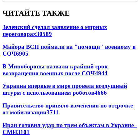
ЧИТАЙТЕ ТАКЖЕ
Зеленский сделал заявление о мирных
переговорах
30589
Майора ВСП поймали на "помощи" военному в
СОЧ
6905
В Минобороны назвали крайний срок
возвращения военных после СОЧ
4944
Украина впервые в мире провела воздушный
штурм с использованием роботов
4666
Правительство приняло изменения по отсрочке
от мобилизации
3711
Иран готовил удар по трем объектам в Украине -
СМИ
3101