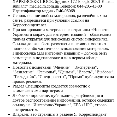
ХАРКІВСЬКЕ ШОСЕ, будинок 172-Б, офіс 208/1 E-mail:
sunlight@mediadim.com.ua
Телефон: 044-205-43-00
Идентификатор медиа - R40-06068
Использование любых материалов, размещённых на
сайте, разрешается при условии ссылки на
Корреспондент.net.
При копировании материалов со страницы «Новости
Украины и мира», для интернет-изданий – обязательна
прямая открытая для поисковых систем гиперссылка.
Ссылка должна быть размещена в независимости от
полного либо частичного использования материалов.
Гиперссылка (для интернет- изданий) – должна быть
размещена в подзаголовке или в первом абзаце
материала.
Новости с пометками "Мнение", "Экспертиза",
"Заявление", "Регионы", "Деньги", "Власть", "Выборы",
"Тест-драйв", "Спецпроекты", "Промо" публикуются на
правах рекламы.
Раздел Спецпроекты создается совместно с
коммерческими партнерами.
Любое копирование, публикация, републикация и
другое распространение информации, которое содержит
ссылку на "Интерфакс-Украина", EPA / UPG, строго
воспрещается.
Владелец веб-страницы в разделе Я- Корреспондент