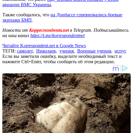
авиации ВМС Украины
.
Также сообщалось, что
на Донбассе соревновались боевые
экипажи БМП
.
Новости от
Корреспондент.net
в Telegram. Подписывайтесь
на наш канал
https://t.me/korrespondentnet
Читайте Korrespondent.net в Google News
ТЕГИ:
самолет
,
Николаев
,
учения
,
Военные учения
,
испуг
Если вы заметили ошибку, выделите необходимый текст и
нажмите Ctrl+Enter, чтобы сообщить об этом редакции.