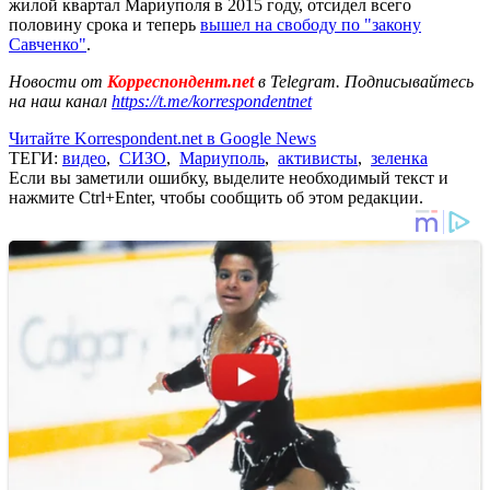
жилой квартал Мариуполя в 2015 году, отсидел всего
половину срока и теперь
вышел на свободу по "закону
Савченко"
.
Новости от
Корреспондент.net
в Telegram. Подписывайтесь
на наш канал
https://t.me/korrespondentnet
Читайте Korrespondent.net в Google News
ТЕГИ:
видео
,
СИЗО
,
Мариуполь
,
активисты
,
зеленка
Если вы заметили ошибку, выделите необходимый текст и
нажмите Ctrl+Enter, чтобы сообщить об этом редакции.