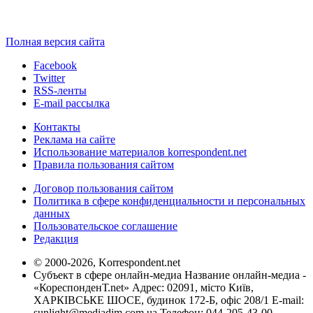
Полная версия сайта
Facebook
Twitter
RSS-ленты
E-mail рассылка
Контакты
Реклама на сайте
Использование материалов korrespondent.net
Правила пользования сайтом
Договор пользования сайтом
Политика в сфере конфиденциальности и персональных
данных
Пользовательское соглашение
Редакция
© 2000-2026, Korrespondent.net
Субъект в сфере онлайн-медиа Название онлайн-медиа -
«КореспонденТ.net» Адрес: 02091, місто Київ,
ХАРКІВСЬКЕ ШОСЕ, будинок 172-Б, офіс 208/1 E-mail:
sunlight@mediadim.com.ua
Телефон: 044-205-43-00