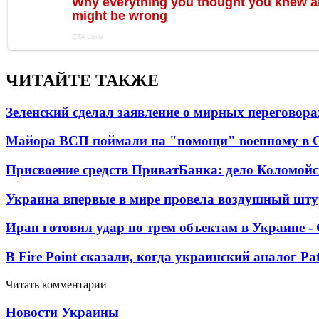
ЧИТАЙТЕ ТАКЖЕ
Зеленский сделал заявление о мирных переговора
Майора ВСП поймали на "помощи" военному в
Присвоение средств ПриватБанка: дело Коломойс
Украина впервые в мире провела воздушный шту
Иран готовил удар по трем объектам в Украине 
В Fire Point сказали, когда украинский аналог Pa
Читать комментарии
Новости Украины