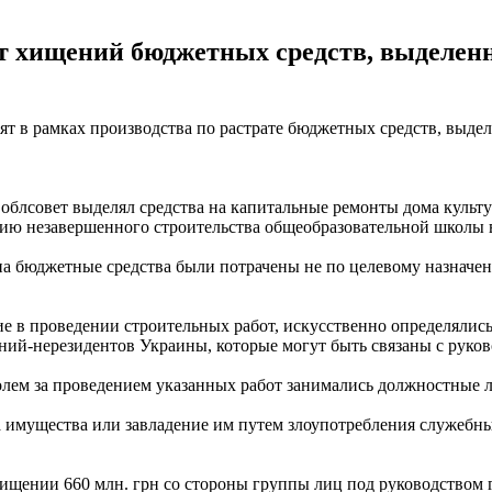
т хищений бюджетных средств, выделен
ят в рамках производства по растрате бюджетных средств, выде
блсовет выделял средства на капитальные ремонты дома культур
цию незавершенного строительства общеобразовательной школы 
она бюджетные средства были потрачены не по целевому назначе
ие в проведении строительных работ, искусственно определяли
аний-нерезидентов Украины, которые могут быть связаны с руков
лем за проведением указанных работ занимались должностные л
та имущества или завладение им путем злоупотребления служеб
хищении 660 млн. грн со стороны группы лиц под руководством 