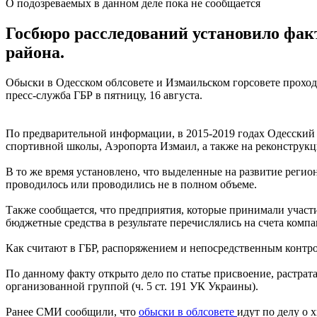
О подозреваемых в данном деле пока не сообщается
Госбюро расследований установило фак
района.
Обыски в Одесском облсовете и Измаильском горсовете проход
пресс-служба ГБР в пятницу, 16 августа.
По предварительной информации, в 2015-2019 годах Одесский о
спортивной школы, Аэропорта Измаил, а также на реконструк
В то же время установлено, что выделенные на развитие реги
проводилось или проводились не в полном объеме.
Также сообщается, что предприятия, которые принимали участ
бюджетные средства в результате перечислялись на счета комп
Как считают в ГБР, распоряжением и непосредственным контро
По данному факту открыто дело по статье присвоение, растра
организованной группой (ч. 5 ст. 191 УК Украины).
Ранее СМИ сообщили, что
обыски в облсовете
идут по делу о 