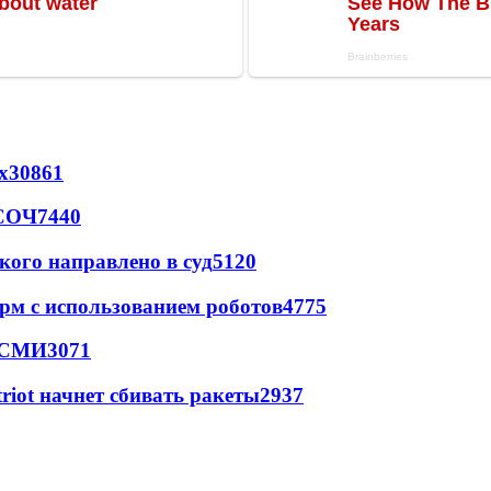
х
30861
 СОЧ
7440
кого направлено в суд
5120
рм с использованием роботов
4775
- СМИ
3071
triot начнет сбивать ракеты
2937