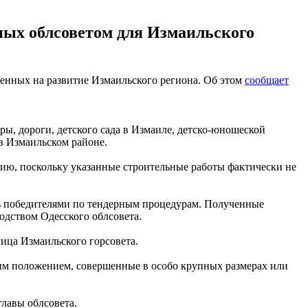
ных облсоветом для Измаильского
ленных на развитие Измаильского региона. Об этом
сообщает
ы, дороги, детского сада в Измаиле, детско-юношеской
в Измаильском районе.
нию, поскольку указанные строительные работы фактически не
сь победителями по тендерным процедурам. Полученные
одством Одесского облсовета.
ица Измаильского горсовета.
ным положением, совершенные в особо крупных размерах или
главы облсовета.