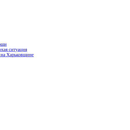
мощи
охая ситуация
 на Харьковщине