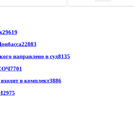
х
29619
Донбасса
22883
кого направлено в суд
8135
 СОЧ
7701
 входит в комплект
3886
И
2975