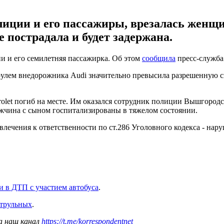
олиции и его пассажиры, врезалась женщ
 пострадала и будет задержана.
и и его семилетняя пассажирка. Об этом
сообщила
пресс-служба 
рулем внедорожника Audi значительно превысила разрешенную с
rolet погиб на месте. Им оказался сотрудник полиции Вышгород
мужчина с сыном госпитализированы в тяжелом состоянии.
ивлечения к ответственности по ст.286 Уголовного кодекса - на
и в ДТП с участием автобуса
.
атрульных
.
а наш канал
https://t.me/korrespondentnet