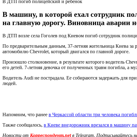
В ДТП погиб полицейский и ребенок
В машину, в которой ехал сотрудник п
на главную дорогу. Виновница аварии не
В ДТП возле села Гоголев под Киевом погиб сотрудник полици
По предварительным данным, 37-летняя жительница Киева за 
автомобилю Chevrolet, который двигался по главной дороге.
Произошло столкновение, в результате которого водитель Chev
его детей. 7-летняя девочка от полученных травм погибла, а 
Водитель Audi не пострадала. Ее собираются задержать для пр
людей.
Напомним, что ранее
в Черкассой области три человека погибл
Также сообщалось,
в Киеве внедорожник врезался в машину п
Новости от
Корреспондент.net
в Telegram. Подписывайтесь н