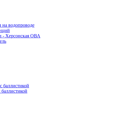
и на водопроводе
анций
и - Херсонская ОВА
ель
с баллистикой