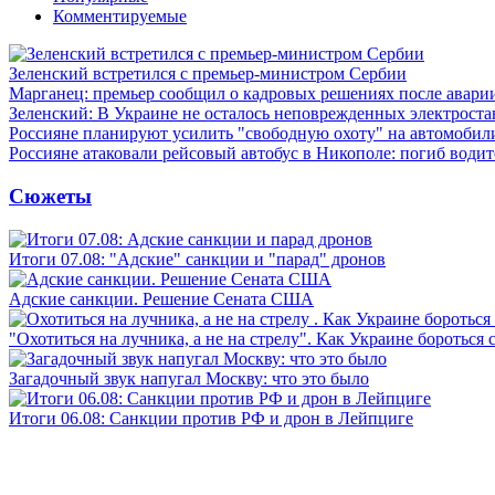
Комментируемые
Зеленский встретился с премьер-министром Сербии
Марганец: премьер сообщил о кадровых решениях после авари
Зеленский: В Украине не осталось неповрежденных электрост
Россияне планируют усилить "свободную охоту" на автомобил
Россияне атаковали рейсовый автобус в Никополе: погиб водит
Сюжеты
Итоги 07.08: "Адские" санкции и "парад" дронов
Адские санкции. Решение Сената США
"Охотиться на лучника, а не на стрелу". Как Украине бороться 
Загадочный звук напугал Москву: что это было
Итоги 06.08: Санкции против РФ и дрон в Лейпциге