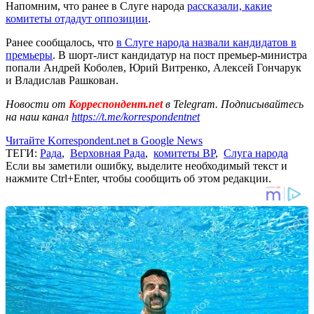
Напомним, что ранее в Слуге народа
рассказали, какие
комитеты отдадут оппозиции
.
Ранее сообщалось, что
в Слуге народа назвали кандидатов в
премьеры
. В шорт-лист кандидатур на пост премьер-министра
попали Андрей Коболев, Юрий Витренко, Алексей Гончарук
и Владислав Рашкован.
Новости от
Корреспондент.net
в Telegram. Подписывайтесь
на наш канал
https://t.me/korrespondentnet
Читайте Korrespondent.net в Google News
ТЕГИ:
Рада
,
Верховная Рада
,
комитеты ВР
,
Слуга народа
Если вы заметили ошибку, выделите необходимый текст и
нажмите Ctrl+Enter, чтобы сообщить об этом редакции.