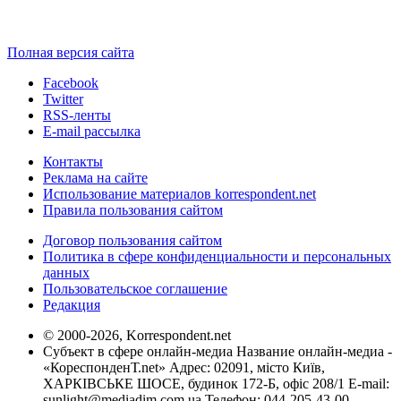
Полная версия сайта
Facebook
Twitter
RSS-ленты
E-mail рассылка
Контакты
Реклама на сайте
Использование материалов korrespondent.net
Правила пользования сайтом
Договор пользования сайтом
Политика в сфере конфиденциальности и персональных
данных
Пользовательское соглашение
Редакция
© 2000-2026, Korrespondent.net
Субъект в сфере онлайн-медиа Название онлайн-медиа -
«КореспонденТ.net» Адрес: 02091, місто Київ,
ХАРКІВСЬКЕ ШОСЕ, будинок 172-Б, офіс 208/1 E-mail:
sunlight@mediadim.com.ua
Телефон: 044-205-43-00