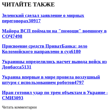
ЧИТАЙТЕ ТАКЖЕ
Зеленский сделал заявление о мирных
переговорах
30917
Майора ВСП поймали на "помощи" военному в
СОЧ
7498
Присвоение средств ПриватБанка: дело
Коломойского направлено в суд
6180
Украинцы определились насчет вывода войск из
Донбасса
5131
Украина впервые в мире провела воздушный
штурм с использованием роботов
4797
Иран готовил удар по трем объектам в Украине -
СМИ
3093
Читать комментарии