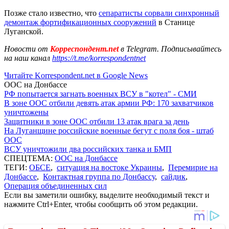
Позже стало известно, что
сепаратисты сорвали синхронный
демонтаж фортификационных сооружений
в Станице
Луганской.
Новости от
Корреспондент.net
в Telegram. Подписывайтесь
на наш канал
https://t.me/korrespondentnet
Читайте Korrespondent.net в Google News
ООС на Донбассе
РФ попытается загнать военных ВСУ в "котел" - СМИ
В зоне ООС отбили девять атак армии РФ: 170 захватчиков
уничтожены
Защитники в зоне ООС отбили 13 атак врага за день
На Луганщине российские военные бегут с поля боя - штаб
ООС
ВСУ уничтожили два российских танка и БМП
СПЕЦТЕМА:
ООС на Донбассе
ТЕГИ:
ОБСЕ
,
ситуация на востоке Украины
,
Перемирие на
Донбассе
,
Контактная группа по Донбассу
,
сайдик
,
Операция объединенных сил
Если вы заметили ошибку, выделите необходимый текст и
нажмите Ctrl+Enter, чтобы сообщить об этом редакции.