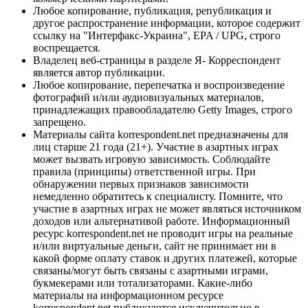
Любое копирование, публикация, републикация и
другое распространение информации, которое содержит
ссылку на "Интерфакс-Украина", EPA / UPG, строго
воспрещается.
Владелец веб-страницы в разделе Я- Корреспондент
является автор публикации.
Любое копирование, перепечатка и воспроизведение
фотографий и/или аудиовизуальных материалов,
принадлежащих правообладателю Getty Images, строго
запрещено.
Материалы сайта korrespondent.net предназначены для
лиц старше 21 года (21+). Участие в азартных играх
может вызвать игровую зависимость. Соблюдайте
правила (принципы) ответственной игры. При
обнаружении первых признаков зависимости
немедленно обратитесь к специалисту. Помните, что
участие в азартных играх не может являться источником
доходов или альтернативой работе. Информационный
ресурс korrespondent.net не проводит игры на реальные
и/или виртуальные деньги, сайт не принимает ни в
какой форме оплату ставок и других платежей, которые
связаны/могут быть связаны с азартными играми,
букмекерами или тотализаторами. Какие-либо
материалы на информационном ресурсе
korrespondent.net публикуются исключительно в