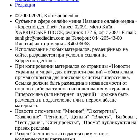
Редакция
© 2000-2026, Korrespondent.net
Субъект в сфере онлайн-медиа Название онлайн-медиа -
«КореспонденТ.net» Адрес: 02091, місто Київ,
ХАРКІВСЬКЕ ШОСЕ, будинок 172-Б, офіс 208/1 E-mail:
sunlight@mediadim.com.ua
Телефон: 044-205-43-00
Идентификатор медиа - R40-06068
Использование любых материалов, размещённых на
сайте, разрешается при условии ссылки на
Корреспондент.net.
При копировании материалов со страницы «Новости
Украины и мира», для интернет-изданий – обязательна
прямая открытая для поисковых систем гиперссылка.
Ссылка должна быть размещена в независимости от
полного либо частичного использования материалов.
Гиперссылка (для интернет- изданий) – должна быть
размещена в подзаголовке или в первом абзаце
материала.
Новости с пометками "Мнение", "Экспертиза",
"Заявление", "Регионы", "Деньги", "Власть", "Выборы",
"Тест-драйв", "Спецпроекты", "Промо" публикуются на
правах рекламы.
Раздел Спецпроекты создается совместно с
коммерческими партнерами.