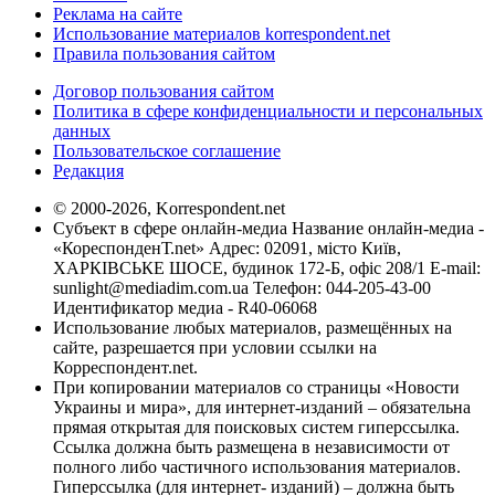
Реклама на сайте
Использование материалов korrespondent.net
Правила пользования сайтом
Договор пользования сайтом
Политика в сфере конфиденциальности и персональных
данных
Пользовательское соглашение
Редакция
© 2000-2026, Korrespondent.net
Субъект в сфере онлайн-медиа Название онлайн-медиа -
«КореспонденТ.net» Адрес: 02091, місто Київ,
ХАРКІВСЬКЕ ШОСЕ, будинок 172-Б, офіс 208/1 E-mail:
sunlight@mediadim.com.ua
Телефон: 044-205-43-00
Идентификатор медиа - R40-06068
Использование любых материалов, размещённых на
сайте, разрешается при условии ссылки на
Корреспондент.net.
При копировании материалов со страницы «Новости
Украины и мира», для интернет-изданий – обязательна
прямая открытая для поисковых систем гиперссылка.
Ссылка должна быть размещена в независимости от
полного либо частичного использования материалов.
Гиперссылка (для интернет- изданий) – должна быть