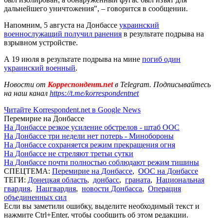
дальнейшего уничтожения", – говорится в сообщении.
Напомним, 5 августа на Донбассе
украинский
военнослужащий получил ранения
в результате подрыва на
взрывном устройстве.
А 19 июля в результате подрыва на мине
погиб один
украинский военный
.
Новости от
Корреспондент.net
в Telegram. Подписывайтесь
на наш канал
https://t.me/korrespondentnet
Читайте Korrespondent.net в Google News
Перемирие на Донбассе
На Донбассе резкое усиление обстрелов - штаб ООС
На Донбассе три недели нет потерь - Минобороны
На Донбассе сохраняется режим прекращения огня
На Донбассе не стреляют третьи сутки
На Донбассе почти полностью соблюдают режим тишины
СПЕЦТЕМА:
Перемирие на Донбассе
,
ООС на Донбассе
ТЕГИ:
Донецкая область
,
донбасс
,
граната
,
Национальная
гвардия
,
Нацгвардия
,
новости Донбасса
,
Операция
объединенных сил
Если вы заметили ошибку, выделите необходимый текст и
нажмите Ctrl+Enter, чтобы сообщить об этом редакции.