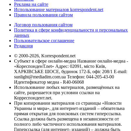
Реклама на сайте
Использование материалов korrespondent.net
Правила пользования сайтом
Договор пользования сайтом
Политика в сфере конфиденциальности и персональных
данных
Пользовательское соглашение
Редакция
© 2000-2026, Korrespondent.net
Субъект в сфере онлайн-медиа Название онлайн-медиа -
«КореспонденТ.net» Адрес: 02091, місто Київ,
ХАРКІВСЬКЕ ШОСЕ, будинок 172-Б, офіс 208/1 E-mail:
sunlight@mediadim.com.ua
Телефон: 044-205-43-00
Идентификатор медиа - R40-06068
Использование любых материалов, размещённых на
сайте, разрешается при условии ссылки на
Корреспондент.net.
При копировании материалов со страницы «Новости
Украины и мира», для интернет-изданий – обязательна
прямая открытая для поисковых систем гиперссылка.
Ссылка должна быть размещена в независимости от
полного либо частичного использования материалов.
Гиперссылка (для интернет- изданий) – должна быть