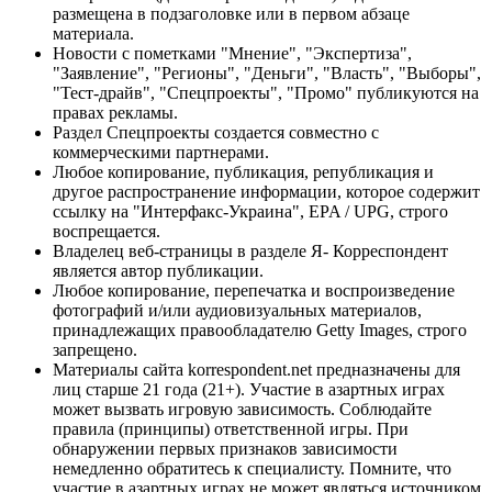
размещена в подзаголовке или в первом абзаце
материала.
Новости с пометками "Мнение", "Экспертиза",
"Заявление", "Регионы", "Деньги", "Власть", "Выборы",
"Тест-драйв", "Спецпроекты", "Промо" публикуются на
правах рекламы.
Раздел Спецпроекты создается совместно с
коммерческими партнерами.
Любое копирование, публикация, републикация и
другое распространение информации, которое содержит
ссылку на "Интерфакс-Украина", EPA / UPG, строго
воспрещается.
Владелец веб-страницы в разделе Я- Корреспондент
является автор публикации.
Любое копирование, перепечатка и воспроизведение
фотографий и/или аудиовизуальных материалов,
принадлежащих правообладателю Getty Images, строго
запрещено.
Материалы сайта korrespondent.net предназначены для
лиц старше 21 года (21+). Участие в азартных играх
может вызвать игровую зависимость. Соблюдайте
правила (принципы) ответственной игры. При
обнаружении первых признаков зависимости
немедленно обратитесь к специалисту. Помните, что
участие в азартных играх не может являться источником