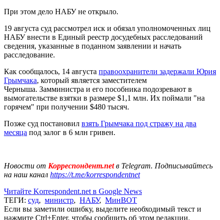
При этом дело НАБУ не открыло.
19 августа суд рассмотрел иск и обязал уполномоченных лиц
НАБУ внести в Единый реестр досудебных расследований
сведения, указанные в поданном заявлении и начать
расследование.
Как сообщалось, 14 августа
правоохранители задержали Юрия
Грымчака
, который является заместителем
Черныша. Замминистра и его пособника подозревают в
вымогательстве взятки в размере $1,1 млн. Их поймали "на
горячем" при получении $480 тысяч.
Позже суд постановил
взять Грымчака под стражу на два
месяца
под залог в 6 млн гривен.
Новости от
Корреспондент.net
в Telegram. Подписывайтесь
на наш канал
https://t.me/korrespondentnet
Читайте Korrespondent.net в Google News
ТЕГИ:
суд
,
министр
,
НАБУ
,
МинВОТ
Если вы заметили ошибку, выделите необходимый текст и
нажмите Ctrl+Enter, чтобы сообщить об этом редакции.