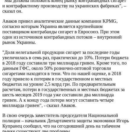
"Мы должны положить конец рынку контрабандных сигарет
и контрафактному производству на украинских фабриках", –
сказал он.
Аваков привел аналитические данные компании KPMG,
согласно которым Украина является крупнейшим
поставщиком контрабанды сигарет в Евросоюз. При этом
один из источников контрабандных потоков – внутренний
рынок Украины.
"Доля нелегальной продукции сигарет за последние годы
увеличилась в семь раз, практически до 10%. Потери бюджета
в 2018 году составили три миллиарда гривен. Кроме того, по
данным ГФС, около 50% рознично-оптовой торговли
сигаретами находятся в тени. Что по нашей оценке, в 2018
году привело к потерям в государственном и местных
бюджетах на уровне 2,5 млрд грн. По предварительным
расчетам, потери в государственных и местных бюджетах за
шесть месяцев 2019 года уже составили два миллиарда
гривен. А к концу года потери могут составить четыре
миллиарда гривен", - сказал Аваков.
В свою очередь заместитель председателя Национальной
полиции – начальник Департамента защиты экономики Игорь
Купранец сообщил, что на сегодняшний день на табачном
рынке существуют две проблемы.