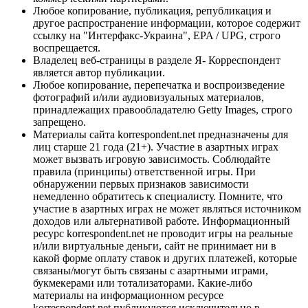
Любое копирование, публикация, републикация и
другое распространение информации, которое содержит
ссылку на "Интерфакс-Украина", EPA / UPG, строго
воспрещается.
Владелец веб-страницы в разделе Я- Корреспондент
является автор публикации.
Любое копирование, перепечатка и воспроизведение
фотографий и/или аудиовизуальных материалов,
принадлежащих правообладателю Getty Images, строго
запрещено.
Материалы сайта korrespondent.net предназначены для
лиц старше 21 года (21+). Участие в азартных играх
может вызвать игровую зависимость. Соблюдайте
правила (принципы) ответственной игры. При
обнаружении первых признаков зависимости
немедленно обратитесь к специалисту. Помните, что
участие в азартных играх не может являться источником
доходов или альтернативой работе. Информационный
ресурс korrespondent.net не проводит игры на реальные
и/или виртуальные деньги, сайт не принимает ни в
какой форме оплату ставок и других платежей, которые
связаны/могут быть связаны с азартными играми,
букмекерами или тотализаторами. Какие-либо
материалы на информационном ресурсе
korrespondent.net публикуются исключительно в