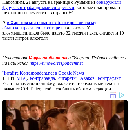
Напомним, 21 августа на границе с Румынией
обнаружили
фуру с контрабандными сигаретами
, которые планировали
незаконно переместить в страны ЕС.
А
в Харьковской области заблокировали схему
сбыта контрафактных
сигарет
и алкоголя. У
злоумышленников было изъято 32 тысячи пачек сигарет и 10
тысяч литров алкоголя.
Новости от
Корреспондент.net
в Telegram. Подписывайтесь
на наш канал
https://t.me/korrespondentnet
Читайте Korrespondent.net в Google News
ТЕГИ:
МВД
,
контрабанда
,
сигареты
,
Аваков
,
контрафакт
Если вы заметили ошибку, выделите необходимый текст и
нажмите Ctrl+Enter, чтобы сообщить об этом редакции.