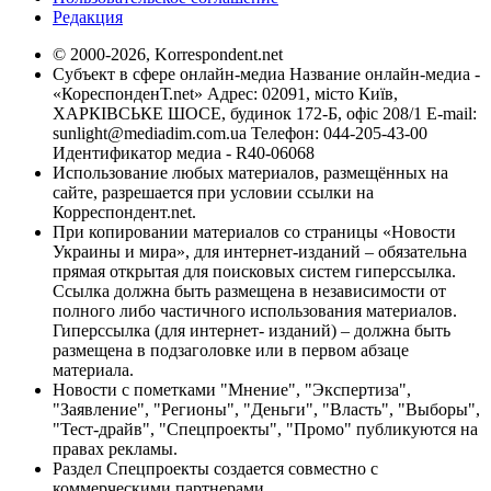
Редакция
© 2000-2026, Korrespondent.net
Субъект в сфере онлайн-медиа Название онлайн-медиа -
«КореспонденТ.net» Адрес: 02091, місто Київ,
ХАРКІВСЬКЕ ШОСЕ, будинок 172-Б, офіс 208/1 E-mail:
sunlight@mediadim.com.ua
Телефон: 044-205-43-00
Идентификатор медиа - R40-06068
Использование любых материалов, размещённых на
сайте, разрешается при условии ссылки на
Корреспондент.net.
При копировании материалов со страницы «Новости
Украины и мира», для интернет-изданий – обязательна
прямая открытая для поисковых систем гиперссылка.
Ссылка должна быть размещена в независимости от
полного либо частичного использования материалов.
Гиперссылка (для интернет- изданий) – должна быть
размещена в подзаголовке или в первом абзаце
материала.
Новости с пометками "Мнение", "Экспертиза",
"Заявление", "Регионы", "Деньги", "Власть", "Выборы",
"Тест-драйв", "Спецпроекты", "Промо" публикуются на
правах рекламы.
Раздел Спецпроекты создается совместно с
коммерческими партнерами.