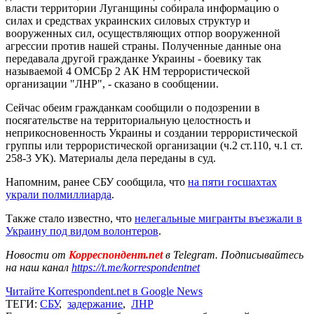
власти территории Луганщины собирала информацию о
силах и средствах украинских силовых структур и
вооруженных сил, осуществляющих отпор вооруженной
агрессии против нашей страны. Полученные данные она
передавала другой гражданке Украины - боевику так
называемой 4 ОМСБр 2 АК НМ террористической
организации "ЛНР", - сказано в сообщении.
Сейчас обеим гражданкам сообщили о подозрении в
посягательстве на территориальную целостность и
неприкосновенность Украины и создании террористической
группы или террористической организации (ч.2 ст.110, ч.1 ст.
258-3 УК). Материалы дела переданы в суд.
Напомним, ранее СБУ сообщила, что
на пяти госшахтах
украли полмиллиарда
.
Также стало известно, что
нелегальные мигранты въезжали в
Украину под видом волонтеров
.
Новости от
Корреспондент.net
в Telegram. Подписывайтесь
на наш канал
https://t.me/korrespondentnet
Читайте Korrespondent.net в Google News
ТЕГИ:
СБУ
,
задержание
,
ЛНР