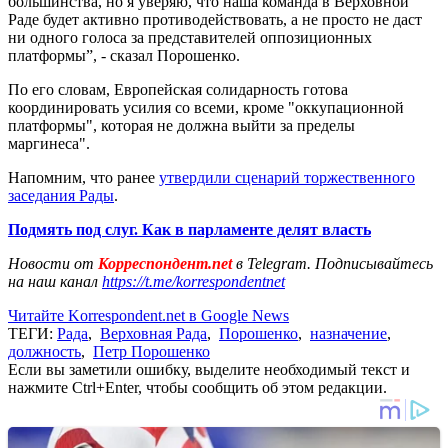
большинства, но я уверяю, что наша команда в Верховной
Раде будет активно противодействовать, а не просто не даст
ни одного голоса за представителей оппозиционных
платформы”, - сказал Порошенко.
По его словам, Европейская солидарность готова
координировать усилия со всеми, кроме "оккупационной
платформы", которая не должна выйти за пределы
маргинеса".
Напомним, что ранее
утвердили сценарий торжественного
заседания Рады
.
Подмять под слуг. Как в парламенте делят власть
Новости от
Корреспондент.net
в Telegram. Подписывайтесь
на наш канал
https://t.me/korrespondentnet
Читайте Korrespondent.net в Google News
ТЕГИ:
Рада
,
Верховная Рада
,
Порошенко
,
назначение
,
должность
,
Петр Порошенко
Если вы заметили ошибку, выделите необходимый текст и
нажмите Ctrl+Enter, чтобы сообщить об этом редакции.