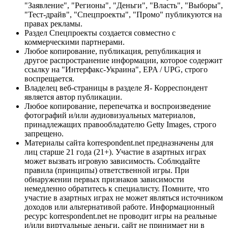
"Заявление", "Регионы", "Деньги", "Власть", "Выборы",
"Тест-драйв", "Спецпроекты", "Промо" публикуются на
правах рекламы.
Раздел Спецпроекты создается совместно с
коммерческими партнерами.
Любое копирование, публикация, републикация и
другое распространение информации, которое содержит
ссылку на "Интерфакс-Украина", EPA / UPG, строго
воспрещается.
Владелец веб-страницы в разделе Я- Корреспондент
является автор публикации.
Любое копирование, перепечатка и воспроизведение
фотографий и/или аудиовизуальных материалов,
принадлежащих правообладателю Getty Images, строго
запрещено.
Материалы сайта korrespondent.net предназначены для
лиц старше 21 года (21+). Участие в азартных играх
может вызвать игровую зависимость. Соблюдайте
правила (принципы) ответственной игры. При
обнаружении первых признаков зависимости
немедленно обратитесь к специалисту. Помните, что
участие в азартных играх не может являться источником
доходов или альтернативой работе. Информационный
ресурс korrespondent.net не проводит игры на реальные
и/или виртуальные деньги, сайт не принимает ни в