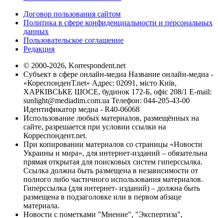
Договор пользования сайтом
Политика в сфере конфиденциальности и персональных
данных
Пользовательское соглашение
Редакция
© 2000-2026, Korrespondent.net
Субъект в сфере онлайн-медиа Название онлайн-медиа -
«КореспонденТ.net» Адрес: 02091, місто Київ,
ХАРКІВСЬКЕ ШОСЕ, будинок 172-Б, офіс 208/1 E-mail:
sunlight@mediadim.com.ua
Телефон: 044-205-43-00
Идентификатор медиа - R40-06068
Использование любых материалов, размещённых на
сайте, разрешается при условии ссылки на
Корреспондент.net.
При копировании материалов со страницы «Новости
Украины и мира», для интернет-изданий – обязательна
прямая открытая для поисковых систем гиперссылка.
Ссылка должна быть размещена в независимости от
полного либо частичного использования материалов.
Гиперссылка (для интернет- изданий) – должна быть
размещена в подзаголовке или в первом абзаце
материала.
Новости с пометками "Мнение", "Экспертиза",