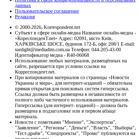
данных
Пользовательское соглашение
Редакция
© 2000-2026, Korrespondent.net
Субъект в сфере онлайн-медиа Название онлайн-медиа -
«КореспонденТ.net» Адрес: 02091, місто Київ,
ХАРКІВСЬКЕ ШОСЕ, будинок 172-Б, офіс 208/1 E-mail:
sunlight@mediadim.com.ua
Телефон: 044-205-43-00
Идентификатор медиа - R40-06068
Использование любых материалов, размещённых на
сайте, разрешается при условии ссылки на
Корреспондент.net.
При копировании материалов со страницы «Новости
Украины и мира», для интернет-изданий – обязательна
прямая открытая для поисковых систем гиперссылка.
Ссылка должна быть размещена в независимости от
полного либо частичного использования материалов.
Гиперссылка (для интернет- изданий) – должна быть
размещена в подзаголовке или в первом абзаце
материала.
Новости с пометками "Мнение", "Экспертиза",
"Заявление", "Регионы", "Деньги", "Власть", "Выборы",
"Тест-драйв", "Спецпроекты", "Промо" публикуются на
правах рекламы.