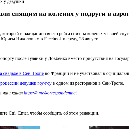
ях у девушки
али спящим на коленях у подруги в аэро
, который в ожидании своего рейса спит на коленях у своей сп
Юрием Николовым в Facebook в среду, 28 августа.
эропорту после гулянки у Довбенко вместо присутствия на госу
а свадьбе в Сен-Тропе
во Франции и не участвовал в официальн
процессии девушек гоу-гоу
в одном из ресторанов в Сан-Тропе.
а наш канал
https://t.me/korrespondentnet
те Ctrl+Enter, чтобы сообщить об этом редакции.