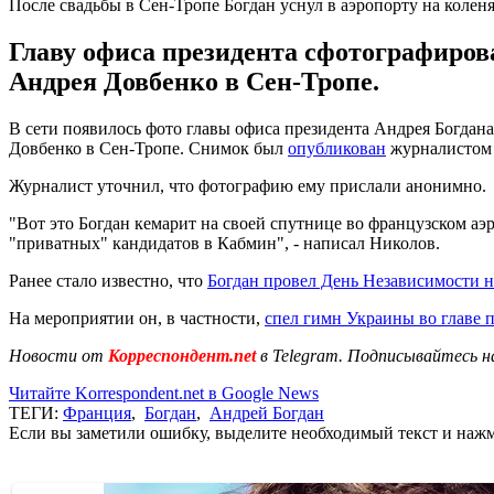
После свадьбы в Сен-Тропе Богдан уснул в аэропорту на колен
Главу офиса президента сфотографиров
Андрея Довбенко в Сен-Тропе.
В сети появилось фото главы офиса президента Андрея Богдана
Довбенко в Сен-Тропе. Снимок был
опубликован
журналистом 
Журналист уточнил, что фотографию ему прислали анонимно.
"Вот это Богдан кемарит на своей спутнице во французском а
"приватных" кандидатов в Кабмин", - написал Николов.
Ранее стало известно, что
Богдан провел День Независимости н
На мероприятии он, в частности,
спел гимн Украины во главе 
Новости от
Корреспондент.net
в Telegram. Подписывайтесь н
Читайте Korrespondent.net в Google News
ТЕГИ:
Франция
,
Богдан
,
Андрей Богдан
Если вы заметили ошибку, выделите необходимый текст и нажми