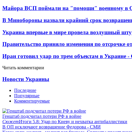
Майора ВСП поймали на "помощи" военному в
В Минобороны назвали крайний срок возвращен
Украина впервые в мире провела воздушный шту
Правительство приняло изменения по отсрочке о
Иран готовил удар по трем объектам в Украине 
Читать комментарии
Новости Украины
Последние
Популярные
Комментируемые
Генштаб подсчитал потери РФ в войне
Сюжет
Итоги 5.8: Удар по Киеву и нехватка антибаллистики
В ОП исключают возвращение Федорова - СМИ