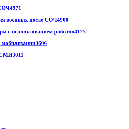
 СОЧ
4971
ия военных после СОЧ
4900
рм с использованием роботов
4125
т мобилизации
3606
- СМИ
3011