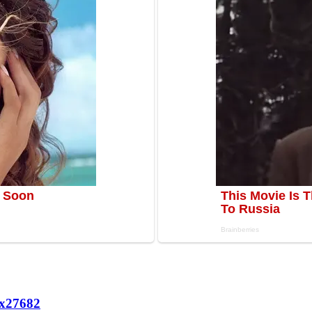
х
27682