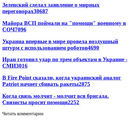
Зеленский сделал заявление о мирных
переговорах
30687
Майора ВСП поймали на "помощи" военному в
СОЧ
7096
Украина впервые в мире провела воздушный
штурм с использованием роботов
4690
Иран готовил удар по трем объектам в Украине -
СМИ
3016
В Fire Point сказали, когда украинский аналог
Patriot начнет сбивать ракеты
2875
Когда связь молчит - молчит вся бригада.
Связисты просят помощи
2252
Читать комментарии