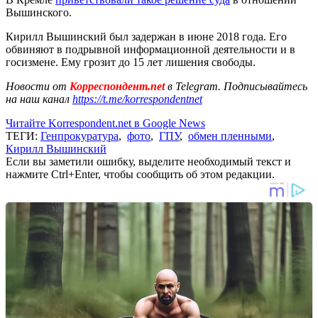
Вышинского.
Кирилл Вышинский был задержан в июне 2018 года. Его
обвиняют в подрывной информационной деятельности и в
госизмене. Ему грозит до 15 лет лишения свободы.
Новости от
Корреспондент.net
в Telegram. Подписывайтесь
на наш канал
https://t.me/korrespondentnet
Читайте Korrespondent.net в Google News
ТЕГИ:
Генпрокуратура
,
фото
,
ГПУ
,
обмен пленными
,
Кирилл Вышинский
Если вы заметили ошибку, выделите необходимый текст и
нажмите Ctrl+Enter, чтобы сообщить об этом редакции.