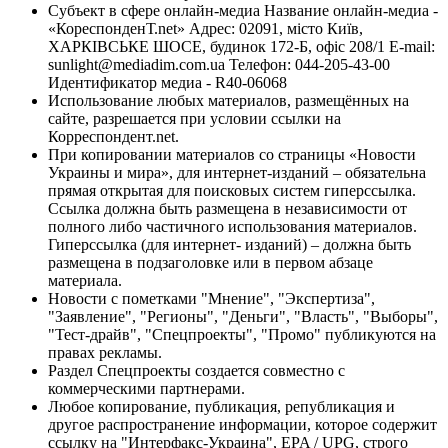
Субъект в сфере онлайн-медиа Название онлайн-медиа -
«КореспонденТ.net» Адрес: 02091, місто Київ,
ХАРКІВСЬКЕ ШОСЕ, будинок 172-Б, офіс 208/1 E-mail:
sunlight@mediadim.com.ua
Телефон: 044-205-43-00
Идентификатор медиа - R40-06068
Использование любых материалов, размещённых на
сайте, разрешается при условии ссылки на
Корреспондент.net.
При копировании материалов со страницы «Новости
Украины и мира», для интернет-изданий – обязательна
прямая открытая для поисковых систем гиперссылка.
Ссылка должна быть размещена в независимости от
полного либо частичного использования материалов.
Гиперссылка (для интернет- изданий) – должна быть
размещена в подзаголовке или в первом абзаце
материала.
Новости с пометками "Мнение", "Экспертиза",
"Заявление", "Регионы", "Деньги", "Власть", "Выборы",
"Тест-драйв", "Спецпроекты", "Промо" публикуются на
правах рекламы.
Раздел Спецпроекты создается совместно с
коммерческими партнерами.
Любое копирование, публикация, републикация и
другое распространение информации, которое содержит
ссылку на "Интерфакс-Украина", EPA / UPG, строго