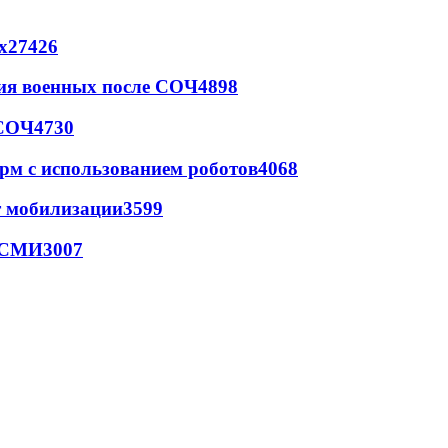
х
27426
ия военных после СОЧ
4898
 СОЧ
4730
рм с использованием роботов
4068
т мобилизации
3599
- СМИ
3007