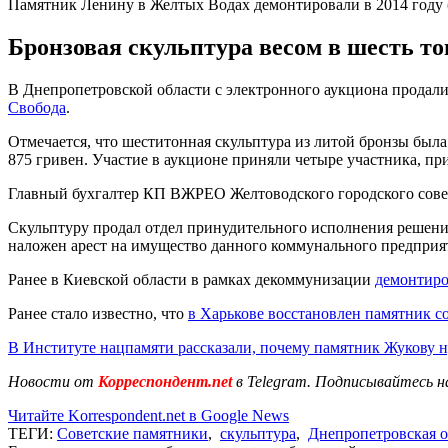
Памятник Ленину в Желтых Водах демонтировали в 2014 году 
Бронзовая скульптура весом в шесть то
В Днепропетровской области с электронного аукциона продали
Свобода
.
Отмечается, что шеститонная скульптура из литой бронзы была
875 гривен. Участие в аукционе приняли четыре участника, пр
Главный бухгалтер КП ВЖРЕО Желтоводского городского совета
Скульптуру продал отдел принудительного исполнения решени
наложен арест на имущество данного коммунального предприя
Ранее в Киевской области в рамках декоммунизации
демонтиро
Ранее стало известно, что
в Харькове восстановлен памятник с
В Институте нацпамяти рассказали, почему памятник Жукову 
Новости от
Корреспондент.net
в Telegram. Подписывайтесь н
Читайте Korrespondent.net в Google News
ТЕГИ:
Советские памятники
,
скульптура
,
Днепропетровская о