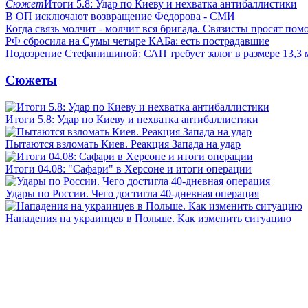
Сюжет
Итоги 5.8: Удар по Киеву и нехватка антибаллистики
В ОП исключают возвращение Федорова - СМИ
Когда связь молчит - молчит вся бригада. Связисты просят по
РФ сбросила на Сумы четыре КАБа: есть пострадавшие
Подозрение Стефанишиной: САП требует залог в размере 13,3 
Сюжеты
Итоги 5.8: Удар по Киеву и нехватка антибаллистики
Пытаются взломать Киев. Реакция Запада на удар
Итоги 04.08: "Сафари" в Херсоне и итоги операции
Удары по России. Чего достигла 40-дневная операция
Нападения на украинцев в Польше. Как изменить ситуацию