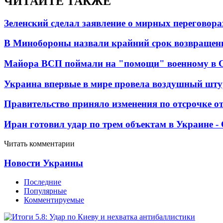
ЧИТАЙТЕ ТАКЖЕ
Зеленский сделал заявление о мирных переговора
В Минобороны назвали крайний срок возвращен
Майора ВСП поймали на "помощи" военному в
Украина впервые в мире провела воздушный шту
Правительство приняло изменения по отсрочке о
Иран готовил удар по трем объектам в Украине 
Читать комментарии
Новости Украины
Последние
Популярные
Комментируемые