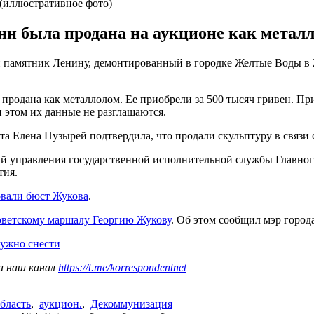
(иллюстративное фото)
нн была продана на аукционе как металл
 памятник Ленину, демонтированный в городке Желтые Воды в 20
 продана как металлолом. Ее приобрели за 500 тысяч гривен. Пр
и этом их данные не разглашаются.
 Елена Пузырей подтвердила, что продали скульптуру в связи с
й управления государственной исполнительной службы Главног
тия.
вали бюст Жукова
.
оветскому маршалу Георгию Жукову
. Об этом сообщил мэр город
нужно снести
а наш канал
https://t.me/korrespondentnet
бласть
,
аукцион.
,
Декоммунизация