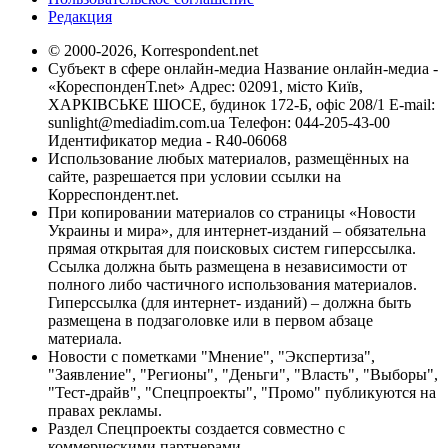
Редакция
© 2000-2026, Korrespondent.net
Субъект в сфере онлайн-медиа Название онлайн-медиа -
«КореспонденТ.net» Адрес: 02091, місто Київ,
ХАРКІВСЬКЕ ШОСЕ, будинок 172-Б, офіс 208/1 E-mail:
sunlight@mediadim.com.ua
Телефон: 044-205-43-00
Идентификатор медиа - R40-06068
Использование любых материалов, размещённых на
сайте, разрешается при условии ссылки на
Корреспондент.net.
При копировании материалов со страницы «Новости
Украины и мира», для интернет-изданий – обязательна
прямая открытая для поисковых систем гиперссылка.
Ссылка должна быть размещена в независимости от
полного либо частичного использования материалов.
Гиперссылка (для интернет- изданий) – должна быть
размещена в подзаголовке или в первом абзаце
материала.
Новости с пометками "Мнение", "Экспертиза",
"Заявление", "Регионы", "Деньги", "Власть", "Выборы",
"Тест-драйв", "Спецпроекты", "Промо" публикуются на
правах рекламы.
Раздел Спецпроекты создается совместно с
коммерческими партнерами.