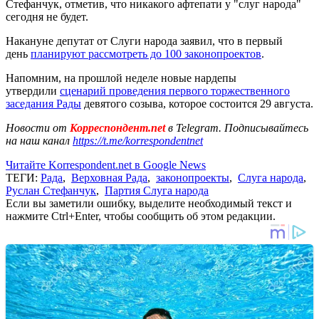
Стефанчук, отметив, что никакого афтепати у "слуг народа"
сегодня не будет.
Накануне депутат от Слуги народа заявил, что в первый
день
планируют рассмотреть до 100 законопроектов
.
Напомним, на прошлой неделе новые нардепы
утвердили
сценарий проведения первого торжественного
заседания Рады
девятого созыва, которое состоится 29 августа.
Новости от
Корреспондент.net
в Telegram. Подписывайтесь
на наш канал
https://t.me/korrespondentnet
Читайте Korrespondent.net в Google News
ТЕГИ:
Рада
,
Верховная Рада
,
законопроекты
,
Слуга народа
,
Руслан Стефанчук
,
Партия Слуга народа
Если вы заметили ошибку, выделите необходимый текст и
нажмите Ctrl+Enter, чтобы сообщить об этом редакции.