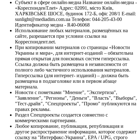
Субъект в сфере онлайн-медиа Название онлайн-медиа -
«КореспонденТ.net» Адрес: 02091, місто Київ,
ХАРКІВСЬКЕ ШОСЕ, будинок 172-Б, офіс 208/1 E-mail:
sunlight@mediadim.com.ua
Телефон: 044-205-43-00
Идентификатор медиа - R40-06068
Использование любых материалов, размещённых на
сайте, разрешается при условии ссылки на
Корреспондент.net.
При копировании материалов со страницы «Новости
Украины и мира», для интернет-изданий – обязательна
прямая открытая для поисковых систем гиперссылка.
Ссылка должна быть размещена в независимости от
полного либо частичного использования материалов.
Гиперссылка (для интернет- изданий) – должна быть
размещена в подзаголовке или в первом абзаце
материала.
Новости с пометками "Мнение", "Экспертиза",
"Заявление", "Регионы", "Деньги", "Власть", "Выборы",
"Тест-драйв", "Спецпроекты", "Промо" публикуются на
правах рекламы.
Раздел Спецпроекты создается совместно с
коммерческими партнерами.
Любое копирование, публикация, републикация и
другое распространение информации, которое содержит
ссылку на "Интерфакс-Украина", EPA / UPG, строго