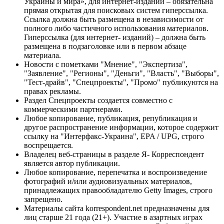
Украины и мира», для интернет-изданий – обязательна
прямая открытая для поисковых систем гиперссылка.
Ссылка должна быть размещена в независимости от
полного либо частичного использования материалов.
Гиперссылка (для интернет- изданий) – должна быть
размещена в подзаголовке или в первом абзаце
материала.
Новости с пометками "Мнение", "Экспертиза",
"Заявление", "Регионы", "Деньги", "Власть", "Выборы",
"Тест-драйв", "Спецпроекты", "Промо" публикуются на
правах рекламы.
Раздел Спецпроекты создается совместно с
коммерческими партнерами.
Любое копирование, публикация, републикация и
другое распространение информации, которое содержит
ссылку на "Интерфакс-Украина", EPA / UPG, строго
воспрещается.
Владелец веб-страницы в разделе Я- Корреспондент
является автор публикации.
Любое копирование, перепечатка и воспроизведение
фотографий и/или аудиовизуальных материалов,
принадлежащих правообладателю Getty Images, строго
запрещено.
Материалы сайта korrespondent.net предназначены для
лиц старше 21 года (21+). Участие в азартных играх