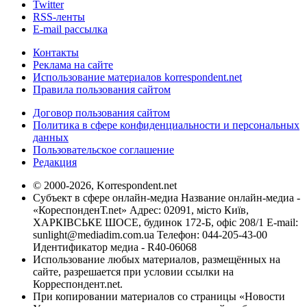
Twitter
RSS-ленты
E-mail рассылка
Контакты
Реклама на сайте
Использование материалов korrespondent.net
Правила пользования сайтом
Договор пользования сайтом
Политика в сфере конфиденциальности и персональных
данных
Пользовательское соглашение
Редакция
© 2000-2026, Korrespondent.net
Субъект в сфере онлайн-медиа Название онлайн-медиа -
«КореспонденТ.net» Адрес: 02091, місто Київ,
ХАРКІВСЬКЕ ШОСЕ, будинок 172-Б, офіс 208/1 E-mail:
sunlight@mediadim.com.ua
Телефон: 044-205-43-00
Идентификатор медиа - R40-06068
Использование любых материалов, размещённых на
сайте, разрешается при условии ссылки на
Корреспондент.net.
При копировании материалов со страницы «Новости