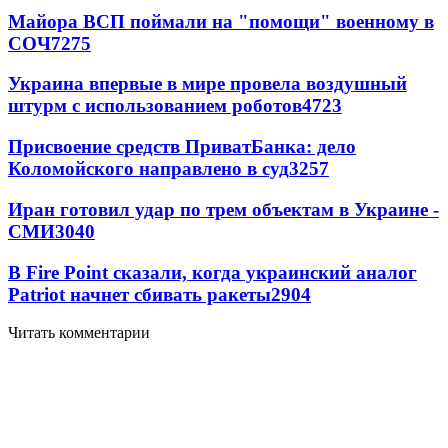
Майора ВСП поймали на "помощи" военному в
СОЧ
7275
Украина впервые в мире провела воздушный
штурм с использованием роботов
4723
Присвоение средств ПриватБанка: дело
Коломойского направлено в суд
3257
Иран готовил удар по трем объектам в Украине -
СМИ
3040
В Fire Point сказали, когда украинский аналог
Patriot начнет сбивать ракеты
2904
Читать комментарии