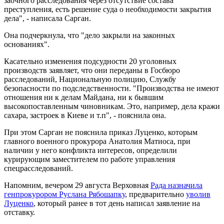
заочного расследования через отсутствие состава
преступления, есть решение суда о необходимости закрытия
дела", - написала Сарган.
Она подчеркнула, что "дело закрыли на законных
основаниях".
Касательно изменения подсудности 20 уголовных
производств заявляет, что они переданы в Госбюро
расследований, Национальную полицию, Службу
безопасности по подследственности. "Производства не имеют
отношения ни к делам Майдана, ни к бывшим
высокопоставленным чиновникам. Это, например, дела кражи
сахара, застроек в Киеве и т.п", - пояснила она.
При этом Сарган не пояснила приказ Луценко, которым
главного военного прокурора Анатолия Матиоса, при
наличии у него конфликта интересов, определили
курирующим заместителем по работе управления
спецрасследований.
Напомним, вечером 29 августа Верховная
Рада назначила
генпрокурором Руслана Рябошапку
, предварительно
уволив
Луценко
, который ранее в тот день написал заявление на
отставку.