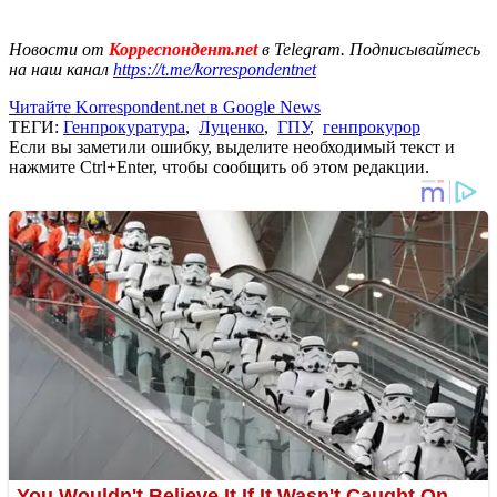
Новости от
Корреспондент.net
в Telegram. Подписывайтесь
на наш канал
https://t.me/korrespondentnet
Читайте Korrespondent.net в Google News
ТЕГИ:
Генпрокуратура
,
Луценко
,
ГПУ
,
генпрокурор
Если вы заметили ошибку, выделите необходимый текст и
нажмите Ctrl+Enter, чтобы сообщить об этом редакции.