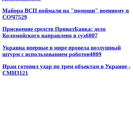
Майора ВСП поймали на "помощи" военному в
СОЧ
7529
Присвоение средств ПриватБанка: дело
Коломойского направлено в суд
6807
Украина впервые в мире провела воздушный
штурм с использованием роботов
4809
Иран готовил удар по трем объектам в Украине -
СМИ
3121