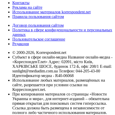
Контакты
Реклама на сайте
Использование материалов korrespondent.net
Правила пользования сайтом
Договор пользования сайтом
Политика в сфере конфиденциальности и персональных
данных
Пользовательское соглашение
Редакция
© 2000-2026, Korrespondent.net
Субъект в сфере онлайн-медиа Название онлайн-медиа -
«КореспонденТ.net» Адрес: 02091, місто Київ,
ХАРКІВСЬКЕ ШОСЕ, будинок 172-Б, офіс 208/1 E-mail:
sunlight@mediadim.com.ua
Телефон: 044-205-43-00
Идентификатор медиа - R40-06068
Использование любых материалов, размещённых на
сайте, разрешается при условии ссылки на
Корреспондент.net.
При копировании материалов со страницы «Новости
Украины и мира», для интернет-изданий – обязательна
прямая открытая для поисковых систем гиперссылка.
Ссылка должна быть размещена в независимости от
полного либо частичного использования материалов.