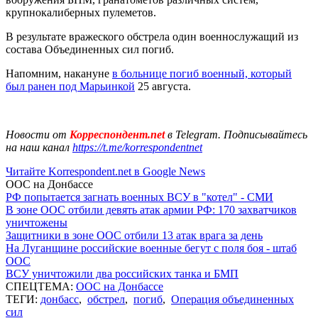
крупнокалиберных пулеметов.
В результате вражеского обстрела один военнослужащий из
состава Объединенных сил погиб.
Напомним, накануне
в больнице погиб военный, который
был ранен под Марьинкой
25 августа.
Новости от
Корреспондент.net
в Telegram. Подписывайтесь
на наш канал
https://t.me/korrespondentnet
Читайте Korrespondent.net в Google News
ООС на Донбассе
РФ попытается загнать военных ВСУ в "котел" - СМИ
В зоне ООС отбили девять атак армии РФ: 170 захватчиков
уничтожены
Защитники в зоне ООС отбили 13 атак врага за день
На Луганщине российские военные бегут с поля боя - штаб
ООС
ВСУ уничтожили два российских танка и БМП
СПЕЦТЕМА:
ООС на Донбассе
ТЕГИ:
донбасс
,
обстрел
,
погиб
,
Операция объединенных
сил