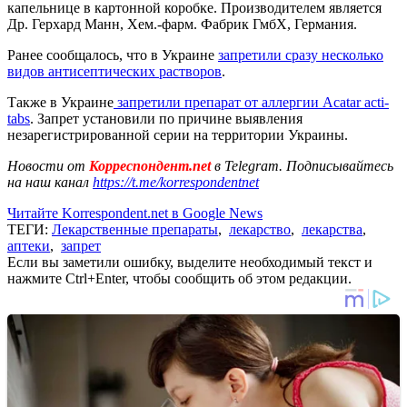
капельнице в картонной коробке. Производителем является
Др. Герхард Манн, Хем.-фарм. Фабрик ГмбХ, Германия.
Ранее сообщалось, что в Украине
запретили сразу несколько
видов антисептических растворов
.
Также в Украине
запретили препарат от аллергии Acatar acti-
tabs
. Запрет установили по причине выявления
незарегистрированной серии на территории Украины.
Новости от
Корреспондент.net
в Telegram. Подписывайтесь
на наш канал
https://t.me/korrespondentnet
Читайте Korrespondent.net в Google News
ТЕГИ:
Лекарственные препараты
,
лекарство
,
лекарства
,
аптеки
,
запрет
Если вы заметили ошибку, выделите необходимый текст и
нажмите Ctrl+Enter, чтобы сообщить об этом редакции.