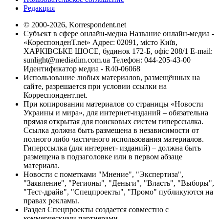
Редакция
© 2000-2026, Korrespondent.net
Субъект в сфере онлайн-медиа Название онлайн-медиа -
«КореспонденТ.net» Адрес: 02091, місто Київ,
ХАРКІВСЬКЕ ШОСЕ, будинок 172-Б, офіс 208/1 E-mail:
sunlight@mediadim.com.ua
Телефон: 044-205-43-00
Идентификатор медиа - R40-06068
Использование любых материалов, размещённых на
сайте, разрешается при условии ссылки на
Корреспондент.net.
При копировании материалов со страницы «Новости
Украины и мира», для интернет-изданий – обязательна
прямая открытая для поисковых систем гиперссылка.
Ссылка должна быть размещена в независимости от
полного либо частичного использования материалов.
Гиперссылка (для интернет- изданий) – должна быть
размещена в подзаголовке или в первом абзаце
материала.
Новости с пометками "Мнение", "Экспертиза",
"Заявление", "Регионы", "Деньги", "Власть", "Выборы",
"Тест-драйв", "Спецпроекты", "Промо" публикуются на
правах рекламы.
Раздел Спецпроекты создается совместно с
коммерческими партнерами.