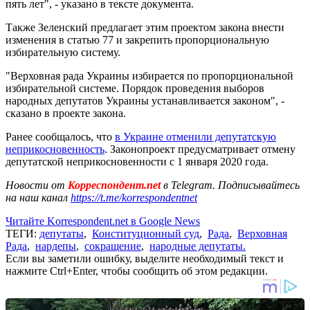
пять лет", - указано в тексте документа.
Также Зеленский предлагает этим проектом закона внести
изменения в статью 77 и закрепить пропорциональную
избирательную систему.
"Верховная рада Украины избирается по пропорциональной
избирательной системе. Порядок проведения выборов
народных депутатов Украины устанавливается законом", -
сказано в проекте закона.
Ранее сообщалось, что
в Украине отменили депутатскую
неприкосновенность
. Законопроект предусматривает отмену
депутатской неприкосновенности с 1 января 2020 года.
Новости от
Корреспондент.net
в Telegram. Подписывайтесь
на наш канал
https://t.me/korrespondentnet
Читайте Korrespondent.net в Google News
ТЕГИ:
депутаты
,
Конституционный суд
,
Рада
,
Верховная
Рада
,
нардепы
,
сокращение
,
народные депутаты.
Если вы заметили ошибку, выделите необходимый текст и
нажмите Ctrl+Enter, чтобы сообщить об этом редакции.