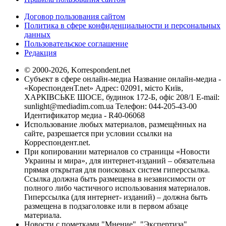
Договор пользования сайтом
Политика в сфере конфиденциальности и персональных
данных
Пользовательское соглашение
Редакция
© 2000-2026, Korrespondent.net
Субъект в сфере онлайн-медиа Название онлайн-медиа -
«КореспонденТ.net» Адрес: 02091, місто Київ,
ХАРКІВСЬКЕ ШОСЕ, будинок 172-Б, офіс 208/1 E-mail:
sunlight@mediadim.com.ua
Телефон: 044-205-43-00
Идентификатор медиа - R40-06068
Использование любых материалов, размещённых на
сайте, разрешается при условии ссылки на
Корреспондент.net.
При копировании материалов со страницы «Новости
Украины и мира», для интернет-изданий – обязательна
прямая открытая для поисковых систем гиперссылка.
Ссылка должна быть размещена в независимости от
полного либо частичного использования материалов.
Гиперссылка (для интернет- изданий) – должна быть
размещена в подзаголовке или в первом абзаце
материала.
Новости с пометками "Мнение", "Экспертиза",