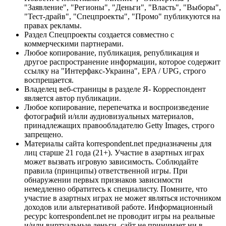
"Заявление", "Регионы", "Деньги", "Власть", "Выборы",
"Тест-драйв", "Спецпроекты", "Промо" публикуются на
правах рекламы.
Раздел Спецпроекты создается совместно с
коммерческими партнерами.
Любое копирование, публикация, републикация и
другое распространение информации, которое содержит
ссылку на "Интерфакс-Украина", EPA / UPG, строго
воспрещается.
Владелец веб-страницы в разделе Я- Корреспондент
является автор публикации.
Любое копирование, перепечатка и воспроизведение
фотографий и/или аудиовизуальных материалов,
принадлежащих правообладателю Getty Images, строго
запрещено.
Материалы сайта korrespondent.net предназначены для
лиц старше 21 года (21+). Участие в азартных играх
может вызвать игровую зависимость. Соблюдайте
правила (принципы) ответственной игры. При
обнаружении первых признаков зависимости
немедленно обратитесь к специалисту. Помните, что
участие в азартных играх не может являться источником
доходов или альтернативой работе. Информационный
ресурс korrespondent.net не проводит игры на реальные
и/или виртуальные деньги, сайт не принимает ни в