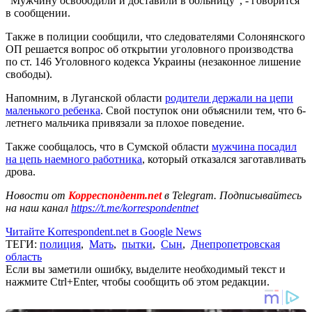
"Мужчину освободили и доставили в больницу", - говорится
в сообщении.
Также в полиции сообщили, что следователями Солонянского
ОП решается вопрос об открытии уголовного производства
по ст. 146 Уголовного кодекса Украины (незаконное лишение
свободы).
Напомним, в Луганской области
родители держали на цепи
маленького ребенка
. Свой поступок они объяснили тем, что 6-
летнего мальчика привязали за плохое поведение.
Также сообщалось, что в Сумской области
мужчина посадил
на цепь наемного работника
, который отказался заготавливать
дрова.
Новости от
Корреспондент.net
в Telegram. Подписывайтесь
на наш канал
https://t.me/korrespondentnet
Читайте Korrespondent.net в Google News
ТЕГИ:
полиция
,
Мать
,
пытки
,
Сын
,
Днепропетровская
область
Если вы заметили ошибку, выделите необходимый текст и
нажмите Ctrl+Enter, чтобы сообщить об этом редакции.