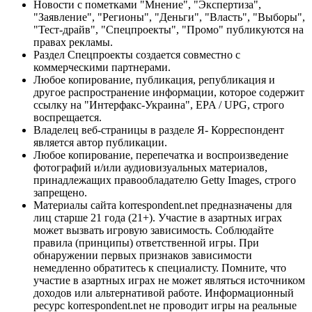
Новости с пометками "Мнение", "Экспертиза",
"Заявление", "Регионы", "Деньги", "Власть", "Выборы",
"Тест-драйв", "Спецпроекты", "Промо" публикуются на
правах рекламы.
Раздел Спецпроекты создается совместно с
коммерческими партнерами.
Любое копирование, публикация, републикация и
другое распространение информации, которое содержит
ссылку на "Интерфакс-Украина", EPA / UPG, строго
воспрещается.
Владелец веб-страницы в разделе Я- Корреспондент
является автор публикации.
Любое копирование, перепечатка и воспроизведение
фотографий и/или аудиовизуальных материалов,
принадлежащих правообладателю Getty Images, строго
запрещено.
Материалы сайта korrespondent.net предназначены для
лиц старше 21 года (21+). Участие в азартных играх
может вызвать игровую зависимость. Соблюдайте
правила (принципы) ответственной игры. При
обнаружении первых признаков зависимости
немедленно обратитесь к специалисту. Помните, что
участие в азартных играх не может являться источником
доходов или альтернативой работе. Информационный
ресурс korrespondent.net не проводит игры на реальные