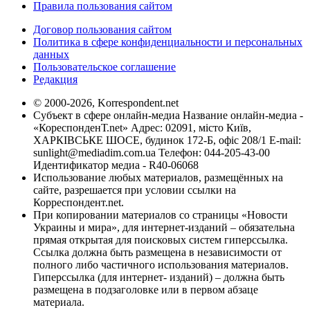
Правила пользования сайтом
Договор пользования сайтом
Политика в сфере конфиденциальности и персональных
данных
Пользовательское соглашение
Редакция
© 2000-2026, Korrespondent.net
Субъект в сфере онлайн-медиа Название онлайн-медиа -
«КореспонденТ.net» Адрес: 02091, місто Київ,
ХАРКІВСЬКЕ ШОСЕ, будинок 172-Б, офіс 208/1 E-mail:
sunlight@mediadim.com.ua
Телефон: 044-205-43-00
Идентификатор медиа - R40-06068
Использование любых материалов, размещённых на
сайте, разрешается при условии ссылки на
Корреспондент.net.
При копировании материалов со страницы «Новости
Украины и мира», для интернет-изданий – обязательна
прямая открытая для поисковых систем гиперссылка.
Ссылка должна быть размещена в независимости от
полного либо частичного использования материалов.
Гиперссылка (для интернет- изданий) – должна быть
размещена в подзаголовке или в первом абзаце
материала.