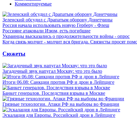
Комментируемые
Зеленский обсудил с Драпатым оборону Донетчины
Россия начала использовать новую Герберу - Флеш
Россияне атаковали Изюм, есть погибшие
Украинцы высказались о продолжительности войны - опрос
Когда связь молчит - молчит вся бригада. Связисты просят по
Сюжеты
Загадочный звук напугал Москву: что это было
Итоги 06.08: Санкции против РФ и дрон в Лейпциге
Банкет генералов. Последствия взрыва в Москве
Грязные технологии. Атаки РФ на выборы во Франции
Эскалация для Европы. Российский дрон в Лейпциге