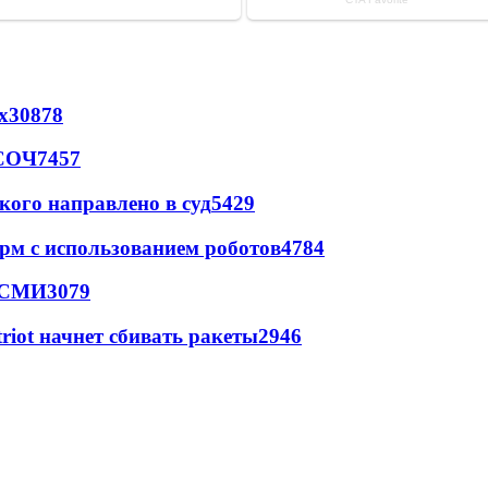
х
30878
 СОЧ
7457
кого направлено в суд
5429
рм с использованием роботов
4784
- СМИ
3079
triot начнет сбивать ракеты
2946