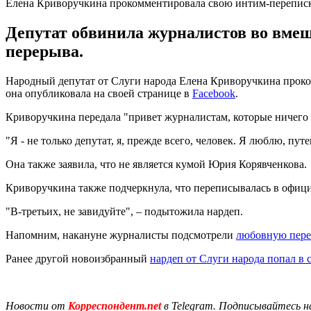
Елена Криворучкина прокомментировала свою интим-перепис
Депутат обвинила журналистов во вмеш
перерыва.
Народный депутат от Слуги народа Елена Криворучкина проко
она опубликовала на своей странице в
Facebook
.
Криворучкина передала "привет журналистам, которые ничего
"Я - не только депутат, я, прежде всего, человек. Я люблю, пу
Она также заявила, что не является кумой Юрия Корявченкова.
Криворучкина также подчеркнула, что переписывалась в офиц
"В-третьих, не завидуйте", – подытожила нардеп.
Напомним, накануне журналисты подсмотрели
любовную переп
Ранее другой новоизбранный
нардеп от Слуги народа попал в 
Новости от
Корреспондент.net
в Telegram. Подписывайтесь н