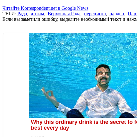
Читайте Korrespondent.net в Google News
ТЕГИ:
Рада
,
интим
,
Верховная Рада
,
переписка
,
нардеп
,
Пар
Если вы заметили ошибку, выделите необходимый текст и нажми