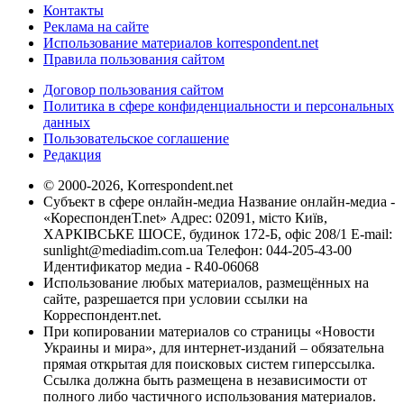
Контакты
Реклама на сайте
Использование материалов korrespondent.net
Правила пользования сайтом
Договор пользования сайтом
Политика в сфере конфиденциальности и персональных
данных
Пользовательское соглашение
Редакция
© 2000-2026, Korrespondent.net
Субъект в сфере онлайн-медиа Название онлайн-медиа -
«КореспонденТ.net» Адрес: 02091, місто Київ,
ХАРКІВСЬКЕ ШОСЕ, будинок 172-Б, офіс 208/1 E-mail:
sunlight@mediadim.com.ua
Телефон: 044-205-43-00
Идентификатор медиа - R40-06068
Использование любых материалов, размещённых на
сайте, разрешается при условии ссылки на
Корреспондент.net.
При копировании материалов со страницы «Новости
Украины и мира», для интернет-изданий – обязательна
прямая открытая для поисковых систем гиперссылка.
Ссылка должна быть размещена в независимости от
полного либо частичного использования материалов.