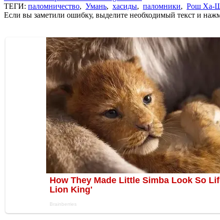
ТЕГИ:
паломничество
,
Умань
,
хасиды
,
паломники
,
Рош Ха-
Если вы заметили ошибку, выделите необходимый текст и нажми