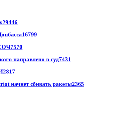
х
29446
Донбасса
16799
 СОЧ
7570
кого направлено в суд
7431
И
2817
triot начнет сбивать ракеты
2365