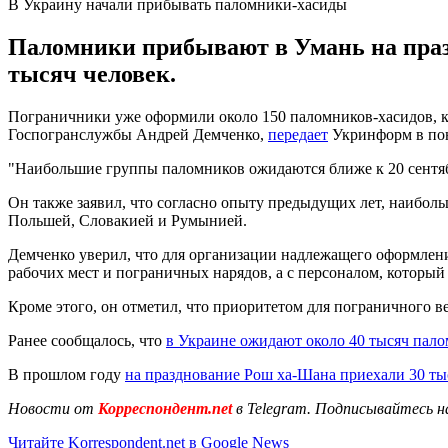
В Украину начали прибывать паломники-хасиды
Паломники прибывают в Умань на празд
тысяч человек.
Пограничники уже оформили около 150 паломников-хасидов, к
Госпогранслужбы Андрей Демченко,
передает
Укринформ в пон
"Наибольшие группы паломников ожидаются ближе к 20 сентября
Он также заявил, что согласно опыту предыдущих лет, наиболь
Польшей, Словакией и Румынией.
Демченко уверил, что для организации надлежащего оформлени
рабочих мест и пограничных нарядов, а с персоналом, который
Кроме этого, он отметил, что приоритетом для пограничного ве
Ранее сообщалось, что
в Украине ожидают около 40 тысяч пал
В прошлом году
на празднование Рош ха-Шана приехали 30 ты
Новости от
Корреспондент.net
в Telegram. Подписывайтесь н
Читайте Korrespondent.net в Google News