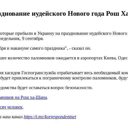
нование иудейского Нового года Рош Ха
оторые прибыли в Украину на празднование иудейского Нового 
едельник, 9 сентября.
 и накануне самого праздника", - сказал он.
шее количество паломников ожидается в аэропортах Киева, Одес
я хасидов Госпогранслужба отрабатывает весь необходимый ком
 будет привлекаться к пограничному контролю паломников, буду
домства будет оставаться вопрос безопасности.
омников на Рош ха-Шана
.
сяч человек
.
а наш канал
https://t.me/korrespondentnet