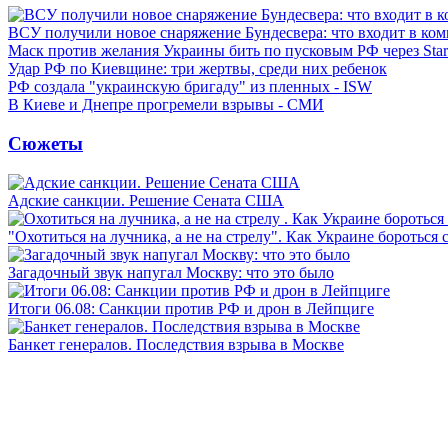
ВСУ получили новое снаряжение Бундесвера: что входит в ком
Маск против желания Украины бить по пусковым РФ через Star
Удар РФ по Киевщине: три жертвы, среди них ребенок
РФ создала "украинскую бригаду" из пленных - ISW
В Киеве и Днепре прогремели взрывы - СМИ
Сюжеты
Адские санкции. Решение Сената США
"Охотиться на лучника, а не на стрелу". Как Украине бороться 
Загадочный звук напугал Москву: что это было
Итоги 06.08: Санкции против РФ и дрон в Лейпциге
Банкет генералов. Последствия взрыва в Москве