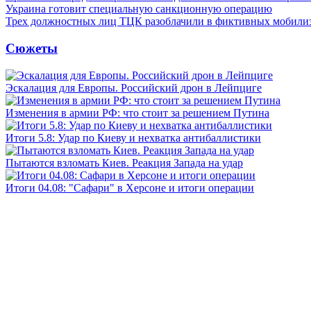
Украина готовит специальную санкционную операцию
Трех должностных лиц ТЦК разоблачили в фиктивных мобили
Сюжеты
Эскалация для Европы. Российский дрон в Лейпциге
Изменения в армии РФ: что стоит за решением Путина
Итоги 5.8: Удар по Киеву и нехватка антибаллистики
Пытаются взломать Киев. Реакция Запада на удар
Итоги 04.08: "Сафари" в Херсоне и итоги операции