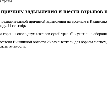
й травы
причину задымления и шести взрывов на
предварительной причиной задымления на арсенале в Калиновке
ду, 11 сентября.
горения около двух гектаров сухой травы", - указали в оборон
сатели Винницкой области 28 раз выезжали для борьбы с огнем, 
растительности.