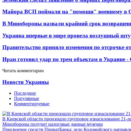
Майора ВСП поймали на "помощи" военному в
В Минобороны назвали крайний срок возвращен
Украина впервые в мире провела воздушный шту
Правительство приняло изменения по отсрочке о
Иран готовил удар по трем объектам в Украине 
Читать комментарии
Новости Украины
Последние
Популярные
Комментируемые
В Киевской области произошло групповое изнасилование 21-л
Минобороны получит налоговые данные мужчин
Присвоение средств ПриватБанка: дело Коломойского направле