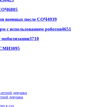
 СОЧ
6805
ия военных после СОЧ
4939
рм с использованием роботов
4651
т мобилизации
3710
- СМИ
3095
етней девушки
но в суд