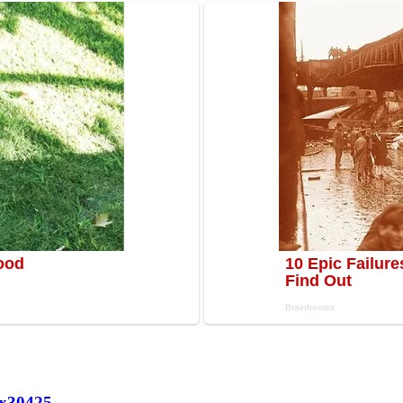
х
30425