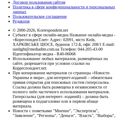
Договор пользования сайтом
Политика в сфере конфиденциальности и персональных
данных
Пользовательское соглашение
Редакция
© 2000-2026, Korrespondent.net
Субъект в сфере онлайн-медиа Название онлайн-медиа -
«КореспонденТ.net» Адрес: 02091, місто Київ,
ХАРКІВСЬКЕ ШОСЕ, будинок 172-Б, офіс 208/1 E-mail:
sunlight@mediadim.com.ua
Телефон: 044-205-43-00
Идентификатор медиа - R40-06068
Использование любых материалов, размещённых на
сайте, разрешается при условии ссылки на
Корреспондент.net.
При копировании материалов со страницы «Новости
Украины и мира», для интернет-изданий – обязательна
прямая открытая для поисковых систем гиперссылка.
Ссылка должна быть размещена в независимости от
полного либо частичного использования материалов.
Гиперссылка (для интернет- изданий) – должна быть
размещена в подзаголовке или в первом абзаце
материала.
Новости с пометками "Мнение", "Экспертиза",
"Заявление", "Регионы", "Деньги", "Власть", "Выборы",