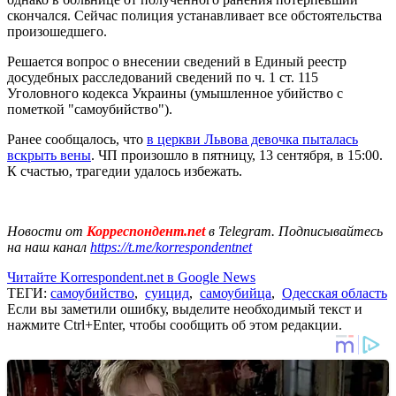
скончался. Сейчас полиция устанавливает все обстоятельства
произошедшего.
Решается вопрос о внесении сведений в Единый реестр
досудебных расследований сведений по ч. 1 ст. 115
Уголовного кодекса Украины (умышленное убийство с
пометкой "самоубийство").
Ранее сообщалось, что
в церкви Львова девочка пыталась
вскрыть вены
. ЧП произошло в пятницу, 13 сентября, в 15:00.
К счастью, трагедии удалось избежать.
Новости от
Корреспондент.net
в Telegram. Подписывайтесь
на наш канал
https://t.me/korrespondentnet
Читайте Korrespondent.net в Google News
ТЕГИ:
самоубийство
,
суицид
,
самоубийца
,
Одесская область
Если вы заметили ошибку, выделите необходимый текст и
нажмите Ctrl+Enter, чтобы сообщить об этом редакции.