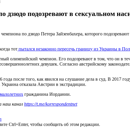
и
о дзюдо подозревают в сексуальном на
чемпиона по дзюдо Петера Зайзенбахера, которого подозревают
когда тот
пытался незаконно пересечь границу из Украины в По
тный олимпийский чемпион. Его подозревают в том, что он в те
есовершеннолетних девушек. Согласно австрийскому законодател
 года после того, как явился на слушание дела в суд. В 2017 го
а Украина отказала Австрии в экстрадиции.
 малолетних
гражданина Иордании.
а наш канал
https://t.me/korrespondentnet
л
те Ctrl+Enter, чтобы сообщить об этом редакции.