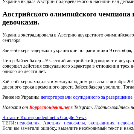
Украина выдала Австрии подозреваемого в насилии над детьм
Австрийского олимпийского чемпиона п
девочками.
Украина экстрадировала в Австрию двукратного олимпийского 
сентября.
Зайзенбахера задержали украинские пограничники 9 сентября, 
Петер Зайзенбахер - 59-летний австрийский дзюдоист и двукра
совершал действия сексуального характера в отношении трех н
одного до десяти лет.
Зайзенбахер находился в международном розыске с декабря 2016
дневного срока временного ареста Зайзенбахера уволили. Тогд
Ранее из Украины
депортировали осужденного за развращение
Новости от
Корреспондент.net
в Telegram. Подписывайтесь н
Читайте Korrespondent.net в Google News
ТЕГИ:
педофилия
,
Австрия
,
педофилы
,
экстрадиция
,
педофи
Если вы заметили ошибку, выделите необходимый текст и нажми