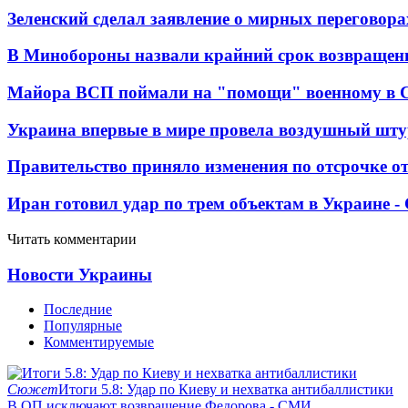
Зеленский сделал заявление о мирных переговора
В Минобороны назвали крайний срок возвращен
Майора ВСП поймали на "помощи" военному в
Украина впервые в мире провела воздушный шту
Правительство приняло изменения по отсрочке о
Иран готовил удар по трем объектам в Украине 
Читать комментарии
Новости Украины
Последние
Популярные
Комментируемые
Сюжет
Итоги 5.8: Удар по Киеву и нехватка антибаллистики
В ОП исключают возвращение Федорова - СМИ