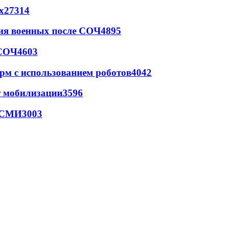
х
27314
ия военных после СОЧ
4895
 СОЧ
4603
рм с использованием роботов
4042
т мобилизации
3596
- СМИ
3003