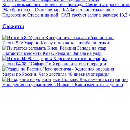
Когда связь молчит - молчит вся бригада. Связисты просят по
РФ сбросила на Сумы четыре КАБа: есть пострадавшие
Подозрение Стефанишиной: САП требует залог в размере 13,3 
Сюжеты
Итоги 5.8: Удар по Киеву и нехватка антибаллистики
Пытаются взломать Киев. Реакция Запада на удар
Итоги 04.08: "Сафари" в Херсоне и итоги операции
Удары по России. Чего достигла 40-дневная операция
Нападения на украинцев в Польше. Как изменить ситуацию