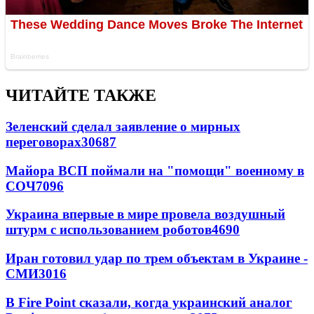
ЧИТАЙТЕ ТАКЖЕ
Зеленский сделал заявление о мирных
переговорах
30687
Майора ВСП поймали на "помощи" военному в
СОЧ
7096
Украина впервые в мире провела воздушный
штурм с использованием роботов
4690
Иран готовил удар по трем объектам в Украине -
СМИ
3016
В Fire Point сказали, когда украинский аналог