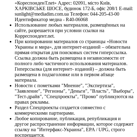
«КореспонденТ.net» Адрес: 02091, місто Київ,
ХАРКІВСЬКЕ ШОСЕ, будинок 172-Б, офіс 208/1 E-mail:
sunlight@mediadim.com.ua
Телефон: 044-205-43-00
Идентификатор медиа - R40-06068
Использование любых материалов, размещённых на
сайте, разрешается при условии ссылки на
Корреспондент.net.
При копировании материалов со страницы «Новости
Украины и мира», для интернет-изданий – обязательна
прямая открытая для поисковых систем гиперссылка.
Ссылка должна быть размещена в независимости от
полного либо частичного использования материалов.
Гиперссылка (для интернет- изданий) – должна быть
размещена в подзаголовке или в первом абзаце
материала.
Новости с пометками "Мнение", "Экспертиза",
"Заявление", "Регионы", "Деньги", "Власть", "Выборы",
"Тест-драйв", "Спецпроекты", "Промо" публикуются на
правах рекламы.
Раздел Спецпроекты создается совместно с
коммерческими партнерами.
Любое копирование, публикация, републикация и
другое распространение информации, которое содержит
ссылку на "Интерфакс-Украина", EPA / UPG, строго
воспрещается.