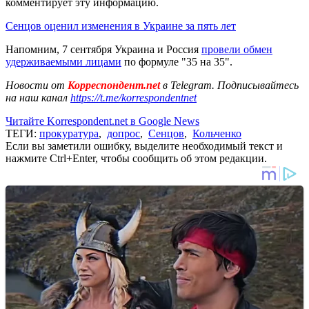
комментирует эту информацию.
Сенцов оценил изменения в Украине за пять лет
Напомним, 7 сентября Украина и Россия
провели обмен
удерживаемыми лицами
по формуле "35 на 35".
Новости от
Корреспондент.net
в Telegram. Подписывайтесь
на наш канал
https://t.me/korrespondentnet
Читайте Korrespondent.net в Google News
ТЕГИ:
прокуратура
,
допрос
,
Сенцов
,
Кольченко
Если вы заметили ошибку, выделите необходимый текст и
нажмите Ctrl+Enter, чтобы сообщить об этом редакции.