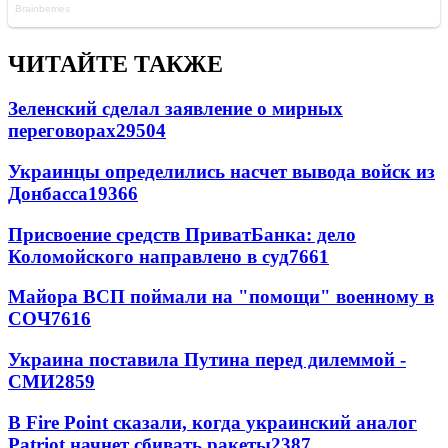
ЧИТАЙТЕ ТАКЖЕ
Зеленский сделал заявление о мирных
переговорах
29504
Украинцы определились насчет вывода войск из
Донбасса
19366
Присвоение средств ПриватБанка: дело
Коломойского направлено в суд
7661
Майора ВСП поймали на "помощи" военному в
СОЧ
7616
Украина поставила Путина перед дилеммой -
СМИ
2859
В Fire Point сказали, когда украинский аналог
Patriot начнет сбивать ракеты
2387