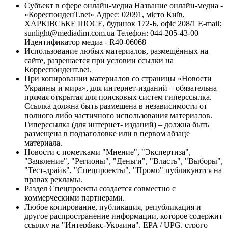
Субъект в сфере онлайн-медиа Название онлайн-медиа -
«КореспонденТ.net» Адрес: 02091, місто Київ,
ХАРКІВСЬКЕ ШОСЕ, будинок 172-Б, офіс 208/1 E-mail:
sunlight@mediadim.com.ua
Телефон: 044-205-43-00
Идентификатор медиа - R40-06068
Использование любых материалов, размещённых на
сайте, разрешается при условии ссылки на
Корреспондент.net.
При копировании материалов со страницы «Новости
Украины и мира», для интернет-изданий – обязательна
прямая открытая для поисковых систем гиперссылка.
Ссылка должна быть размещена в независимости от
полного либо частичного использования материалов.
Гиперссылка (для интернет- изданий) – должна быть
размещена в подзаголовке или в первом абзаце
материала.
Новости с пометками "Мнение", "Экспертиза",
"Заявление", "Регионы", "Деньги", "Власть", "Выборы",
"Тест-драйв", "Спецпроекты", "Промо" публикуются на
правах рекламы.
Раздел Спецпроекты создается совместно с
коммерческими партнерами.
Любое копирование, публикация, републикация и
другое распространение информации, которое содержит
ссылку на "Интерфакс-Украина", EPA / UPG, строго