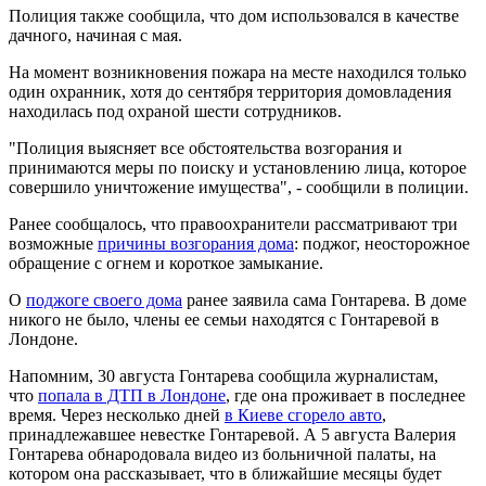
Полиция также сообщила, что дом использовался в качестве
дачного, начиная с мая.
На момент возникновения пожара на месте находился только
один охранник, хотя до сентября территория домовладения
находилась под охраной шести сотрудников.
"Полиция выясняет все обстоятельства возгорания и
принимаются меры по поиску и установлению лица, которое
совершило уничтожение имущества", - сообщили в полиции.
Ранее сообщалось, что правоохранители рассматривают три
возможные
причины возгорания дома
: поджог, неосторожное
обращение с огнем и короткое замыкание.
О
поджоге своего дома
ранее заявила сама Гонтарева. В доме
никого не было, члены ее семьи находятся с Гонтаревой в
Лондоне.
Напомним, 30 августа Гонтарева сообщила журналистам,
что
попала в ДТП в Лондон
е
, где она проживает в последнее
время. Через несколько дней
в Киеве сгорело авто
,
принадлежавшее невестке Гонтаревой. А 5 августа Валерия
Гонтарева обнародовала видео из больничной палаты, на
котором она рассказывает, что в ближайшие месяцы будет