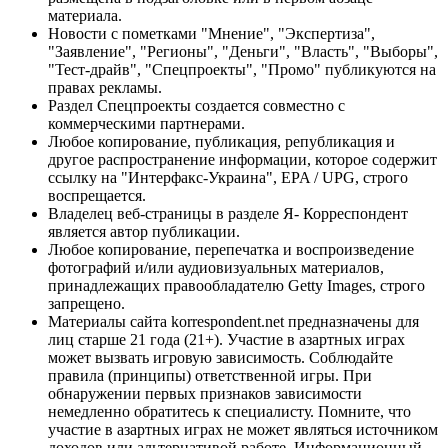
материала.
Новости с пометками "Мнение", "Экспертиза",
"Заявление", "Регионы", "Деньги", "Власть", "Выборы",
"Тест-драйв", "Спецпроекты", "Промо" публикуются на
правах рекламы.
Раздел Спецпроекты создается совместно с
коммерческими партнерами.
Любое копирование, публикация, републикация и
другое распространение информации, которое содержит
ссылку на "Интерфакс-Украина", EPA / UPG, строго
воспрещается.
Владелец веб-страницы в разделе Я- Корреспондент
является автор публикации.
Любое копирование, перепечатка и воспроизведение
фотографий и/или аудиовизуальных материалов,
принадлежащих правообладателю Getty Images, строго
запрещено.
Материалы сайта korrespondent.net предназначены для
лиц старше 21 года (21+). Участие в азартных играх
может вызвать игровую зависимость. Соблюдайте
правила (принципы) ответственной игры. При
обнаружении первых признаков зависимости
немедленно обратитесь к специалисту. Помните, что
участие в азартных играх не может являться источником
доходов или альтернативой работе. Информационный