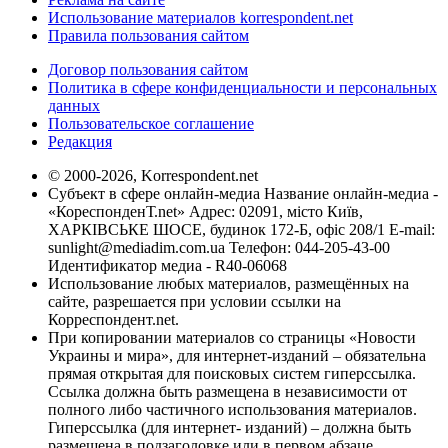
Использование материалов korrespondent.net
Правила пользования сайтом
Договор пользования сайтом
Политика в сфере конфиденциальности и персональных
данных
Пользовательское соглашение
Редакция
© 2000-2026, Korrespondent.net
Субъект в сфере онлайн-медиа Название онлайн-медиа -
«КореспонденТ.net» Адрес: 02091, місто Київ,
ХАРКІВСЬКЕ ШОСЕ, будинок 172-Б, офіс 208/1 E-mail:
sunlight@mediadim.com.ua
Телефон: 044-205-43-00
Идентификатор медиа - R40-06068
Использование любых материалов, размещённых на
сайте, разрешается при условии ссылки на
Корреспондент.net.
При копировании материалов со страницы «Новости
Украины и мира», для интернет-изданий – обязательна
прямая открытая для поисковых систем гиперссылка.
Ссылка должна быть размещена в независимости от
полного либо частичного использования материалов.
Гиперссылка (для интернет- изданий) – должна быть
размещена в подзаголовке или в первом абзаце