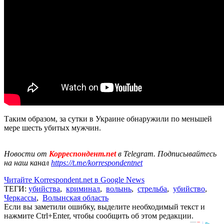
Таким образом, за сутки в Украине обнаружили по меньшей
мере шесть убитых мужчин.
Новости от
Корреспондент.net
в Telegram. Подписывайтесь
на наш канал
https://t.me/korrespondentnet
Читайте Korrespondent.net в Google News
ТЕГИ:
убийства
,
криминал
,
волынь
,
стрельба
,
убийство
,
Черкассы
,
Волынская область
Если вы заметили ошибку, выделите необходимый текст и
нажмите Ctrl+Enter, чтобы сообщить об этом редакции.