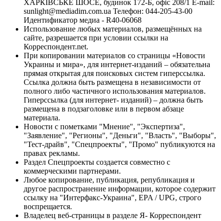
ХАРКІВСЬКЕ ШОСЕ, будинок 172-Б, офіс 208/1 E-mail:
sunlight@mediadim.com.ua
Телефон: 044-205-43-00
Идентификатор медиа - R40-06068
Использование любых материалов, размещённых на
сайте, разрешается при условии ссылки на
Корреспондент.net.
При копировании материалов со страницы «Новости
Украины и мира», для интернет-изданий – обязательна
прямая открытая для поисковых систем гиперссылка.
Ссылка должна быть размещена в независимости от
полного либо частичного использования материалов.
Гиперссылка (для интернет- изданий) – должна быть
размещена в подзаголовке или в первом абзаце
материала.
Новости с пометками "Мнение", "Экспертиза",
"Заявление", "Регионы", "Деньги", "Власть", "Выборы",
"Тест-драйв", "Спецпроекты", "Промо" публикуются на
правах рекламы.
Раздел Спецпроекты создается совместно с
коммерческими партнерами.
Любое копирование, публикация, републикация и
другое распространение информации, которое содержит
ссылку на "Интерфакс-Украина", EPA / UPG, строго
воспрещается.
Владелец веб-страницы в разделе Я- Корреспондент