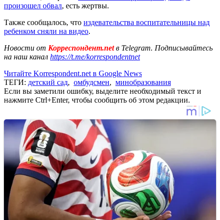
произошел обвал
, есть жертвы.
Также сообщалось, что
издевательства воспитательницы над
ребенком сняли на видео
.
Новости от
Корреспондент.net
в Telegram. Подписывайтесь
на наш канал
https://t.me/korrespondentnet
Читайте Korrespondent.net в Google News
ТЕГИ:
детский сад
,
омбудсмен
,
минобразования
Если вы заметили ошибку, выделите необходимый текст и
нажмите Ctrl+Enter, чтобы сообщить об этом редакции.