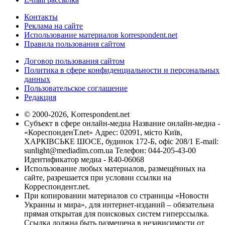
Контакты
Реклама на сайте
Использование материалов korrespondent.net
Правила пользования сайтом
Договор пользования сайтом
Политика в сфере конфиденциальности и персональных
данных
Пользовательское соглашение
Редакция
© 2000-2026, Korrespondent.net
Субъект в сфере онлайн-медиа Название онлайн-медиа -
«КореспонденТ.net» Адрес: 02091, місто Київ,
ХАРКІВСЬКЕ ШОСЕ, будинок 172-Б, офіс 208/1 E-mail:
sunlight@mediadim.com.ua
Телефон: 044-205-43-00
Идентификатор медиа - R40-06068
Использование любых материалов, размещённых на
сайте, разрешается при условии ссылки на
Корреспондент.net.
При копировании материалов со страницы «Новости
Украины и мира», для интернет-изданий – обязательна
прямая открытая для поисковых систем гиперссылка.
Ссылка должна быть размещена в независимости от