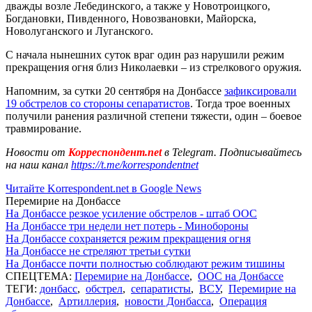
дважды возле Лебединского, а также у Новотроицкого,
Богдановки, Пивденного, Новозвановки, Майорска,
Новолуганского и Луганского.
С начала нынешних суток враг один раз нарушили режим
прекращения огня близ Николаевки – из стрелкового оружия.
Напомним, за сутки 20 сентября на Донбассе
зафиксировали
19 обстрелов со стороны сепаратистов
. Тогда трое военных
получили ранения различной степени тяжести, один – боевое
травмирование.
Новости от
Корреспондент.net
в Telegram. Подписывайтесь
на наш канал
https://t.me/korrespondentnet
Читайте Korrespondent.net в Google News
Перемирие на Донбассе
На Донбассе резкое усиление обстрелов - штаб ООС
На Донбассе три недели нет потерь - Минобороны
На Донбассе сохраняется режим прекращения огня
На Донбассе не стреляют третьи сутки
На Донбассе почти полностью соблюдают режим тишины
СПЕЦТЕМА:
Перемирие на Донбассе
,
ООС на Донбассе
ТЕГИ:
донбасс
,
обстрел
,
сепаратисты
,
ВСУ
,
Перемирие на
Донбассе
,
Артиллерия
,
новости Донбасса
,
Операция